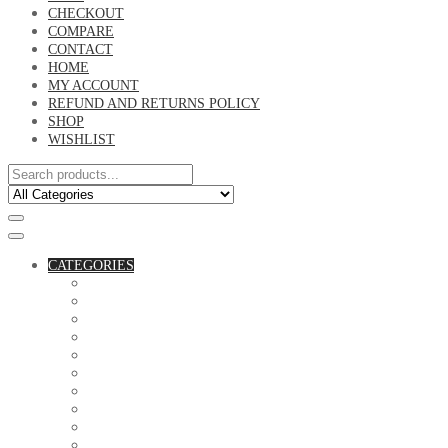
CHECKOUT
COMPARE
CONTACT
HOME
MY ACCOUNT
REFUND AND RETURNS POLICY
SHOP
WISHLIST
CATEGORIES
ACCESSORIES
ASSORTED BAGS
BIBLE VERSE'S MUGS
BIRTHDAY MUGS
BOTTLES
CANVAS POTRAITS
COASTERS
COUPLE'S TSHIRTS
CUSHIONS
FAMILY BIRTHDAY TSHIRTS