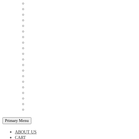
COUPLE'S TSHIRTS
CUSHIONS
FAMILY BIRTHDAY TSHIRTS
FAMILY MUGS
FRIDGE MAGNETS
FRIENDSHIP TSHIRTS
INSPIRATIONAL MUGS
KEY RINGS
KIDS PUZZLES
LADIES BIRTHDAY TSHIRTS
LADIES MOTIVATIONAL TSHIRTS
LOVER'S MUGS
MEN'S BIRTHDAY TSHIRTS
MEN'S MOTIVATIONAL TSHIRTS
PERSONAL GIFTS
SPLIT IMAGE CANVAS
SUBLIMATION MUGS & DRINKWARE
TRENDY MUGS
TRENDY TSHIRTS
WALL CLOCKS
Primary Menu
ABOUT US
CART