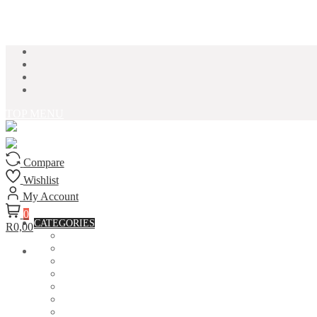
Skip to content
TOP MENU
Compare
Wishlist
My Account
0
CATEGORIES
R0,00
ACCESSORIES
ASSORTED BAGS
BIBLE VERSE'S MUGS
BIRTHDAY MUGS
BOTTLES
CANVAS POTRAITS
COASTERS