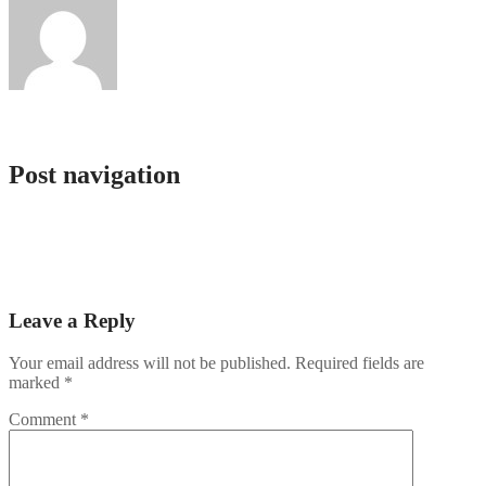
admlnlx
Post navigation
Unlock Holiday Magic: Genie Riches Loyalty Bonuses and
Seasonal Rewards
Strategiczne Aspekty Ryzyka w Modernizacji Infrastruktury
Energetycznej na Przykładach Wielkich Projektów
Leave a Reply
Your email address will not be published.
Required fields are
marked
*
Comment
*