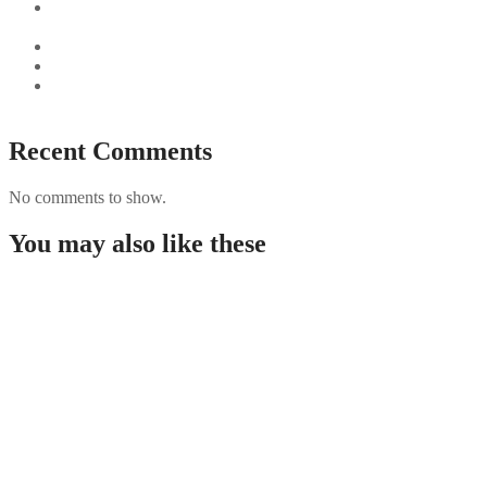
Aus und vorbei: Kreistag Bayreuth beschließt das Ende für
die Hotelfachschule Pegnitz
Najszybciej Wypłacalne Kasyna w Polsce: Szybkie Wypłaty!
Best Paysafecard Casinos
Google tests revamped Google Finance with AI upgrades,
live news feed
Recent Comments
No comments to show.
You may also like these
Guida completa per giocare nei casino non AAMS in
Italia
Westace Casino New Zealand: Overview and
Options for Players
Rabona demo: útmutató, funkciók és áttekintés a
kaszinó világáról