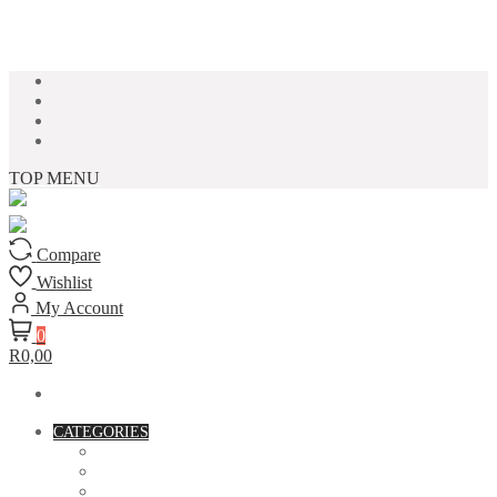
Skip to content
TOP MENU
Compare
Wishlist
My Account
0
R0,00
CATEGORIES
ACCESSORIES
ASSORTED BAGS
BIBLE VERSE'S MUGS