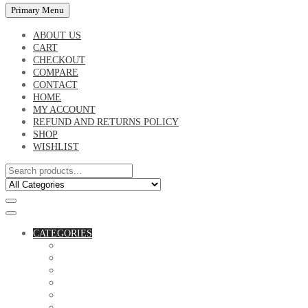
Primary Menu
ABOUT US
CART
CHECKOUT
COMPARE
CONTACT
HOME
MY ACCOUNT
REFUND AND RETURNS POLICY
SHOP
WISHLIST
CATEGORIES
ACCESSORIES
ASSORTED BAGS
BIBLE VERSE'S MUGS
BIRTHDAY MUGS
BOTTLES
CANVAS POTRAITS