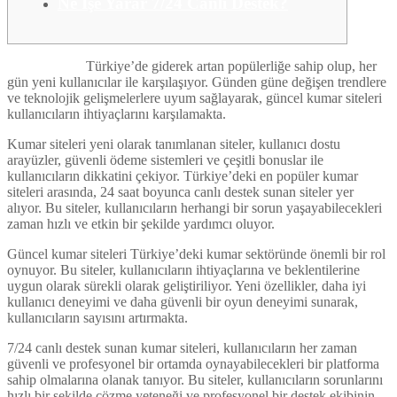
Ne İşe Yarar 7/24 Canlı Destek?
kumar siteleri
Türkiye’de giderek artan popülerliğe sahip olup, her
gün yeni kullanıcılar ile karşılaşıyor. Günden güne değişen trendlere
ve teknolojik gelişmelerlere uyum sağlayarak, güncel kumar siteleri
kullanıcıların ihtiyaçlarını karşılamakta.
Kumar siteleri yeni olarak tanımlanan siteler, kullanıcı dostu
arayüzler, güvenli ödeme sistemleri ve çeşitli bonuslar ile
kullanıcıların dikkatini çekiyor. Türkiye’deki en popüler kumar
siteleri arasında, 24 saat boyunca canlı destek sunan siteler yer
alıyor. Bu siteler, kullanıcıların herhangi bir sorun yaşayabilecekleri
zaman hızlı ve etkin bir şekilde yardımcı oluyor.
Güncel kumar siteleri Türkiye’deki kumar sektöründe önemli bir rol
oynuyor. Bu siteler, kullanıcıların ihtiyaçlarına ve beklentilerine
uygun olarak sürekli olarak geliştiriliyor. Yeni özellikler, daha iyi
kullanıcı deneyimi ve daha güvenli bir oyun deneyimi sunarak,
kullanıcıların sayısını artırmakta.
7/24 canlı destek sunan kumar siteleri, kullanıcıların her zaman
güvenli ve profesyonel bir ortamda oynayabilecekleri bir platforma
sahip olmalarına olanak tanıyor. Bu siteler, kullanıcıların sorunlarını
hızlı bir şekilde çözme yeteneği ve profesyonel bir destek ekibinin