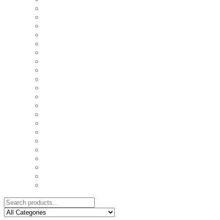
COASTERS
COUPLE'S TSHIRTS
CUSHIONS
FAMILY BIRTHDAY TSHIRTS
FAMILY MUGS
FRIDGE MAGNETS
FRIENDSHIP TSHIRTS
INSPIRATIONAL MUGS
KEY RINGS
KIDS PUZZLES
LADIES BIRTHDAY TSHIRTS
LADIES MOTIVATIONAL TSHIRTS
LOVER'S MUGS
MEN'S BIRTHDAY TSHIRTS
MEN'S MOTIVATIONAL TSHIRTS
PERSONAL GIFTS
SPLIT IMAGE CANVAS
SUBLIMATION MUGS & DRINKWARE
TRENDY MUGS
TRENDY TSHIRTS
WALL CLOCKS