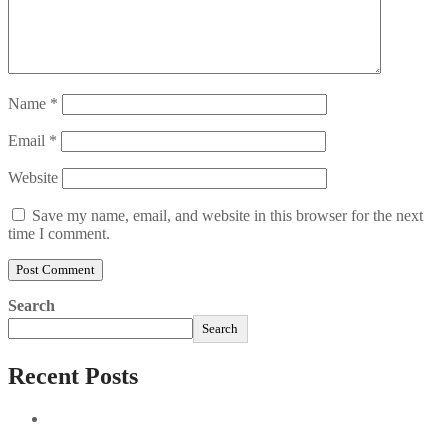
Name
*
Email
*
Website
Save my name, email, and website in this browser for the next
time I comment.
Search
Search
Recent Posts
Sushi Take Delivery Las Condes Santiago Metropolitana
Sushi en Chile