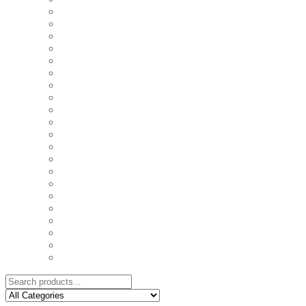
COASTERS
COUPLE'S TSHIRTS
CUSHIONS
FAMILY BIRTHDAY TSHIRTS
FAMILY MUGS
FRIDGE MAGNETS
FRIENDSHIP TSHIRTS
INSPIRATIONAL MUGS
KEY RINGS
KIDS PUZZLES
LADIES BIRTHDAY TSHIRTS
LADIES MOTIVATIONAL TSHIRTS
LOVER'S MUGS
MEN'S BIRTHDAY TSHIRTS
MEN'S MOTIVATIONAL TSHIRTS
PERSONAL GIFTS
SPLIT IMAGE CANVAS
SUBLIMATION MUGS & DRINKWARE
TRENDY MUGS
TRENDY TSHIRTS
WALL CLOCKS