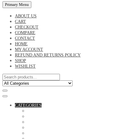
Primary Menu
ABOUT US
CART
CHECKOUT
COMPARE
CONTACT
HOME
MY ACCOUNT
REFUND AND RETURNS POLICY
SHOP
WISHLIST
CATEGORIES
ACCESSORIES
ASSORTED BAGS
BIBLE VERSE'S MUGS
BIRTHDAY MUGS
BOTTLES
CANVAS POTRAITS