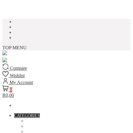
Skip to content
TOP MENU
Compare
Wishlist
My Account
0
R0,00
CATEGORIES
ACCESSORIES
ASSORTED BAGS
BIBLE VERSE'S MUGS