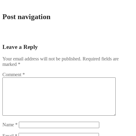
admlnlx
Post navigation
1Win регистрация 2025
Beyond the Bet via Bovada bonus code — mobile play
Leave a Reply
Your email address will not be published.
Required fields are
marked
*
Comment
*
Name
*
Email
*