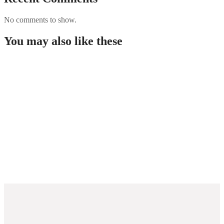
No comments to show.
You may also like these
Guida completa per giocare nei casino non AAMS in
Italia
Westace Casino New Zealand: Overview and
Options for Players
Rabona demo: útmutató, funkciók és áttekintés a
kaszinó világáról
PUBG Mobile Blog Guide: Features, Performance
Tips, and Security for Players