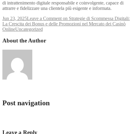
di intrattenimento digitale responsabile e coinvolgente, capace di
attrarre e fidelizzare una clientela più esigente e informata.
Jun 23, 2025
Leave a Comment
on Strategie di Scommessa Digitali:
La Crescita dei Bonus e delle Promozioni nel Mercato dei Casinò
Online
Uncategorized
About the Author
Service Bot
Post navigation
Glory Casino BD BD — register 2025
1Win TR — resmi giriş casino kayıt
Leave a Reply