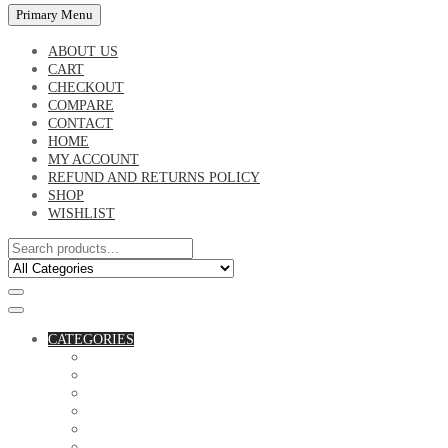
Primary Menu
ABOUT US
CART
CHECKOUT
COMPARE
CONTACT
HOME
MY ACCOUNT
REFUND AND RETURNS POLICY
SHOP
WISHLIST
CATEGORIES
ACCESSORIES
ASSORTED BAGS
BIBLE VERSE'S MUGS
BIRTHDAY MUGS
BOTTLES
CANVAS POTRAITS