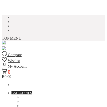
Skip to content
TOP MENU
Compare
Wishlist
My Account
0
R0,00
CATEGORIES
ACCESSORIES
ASSORTED BAGS
BIBLE VERSE'S MUGS