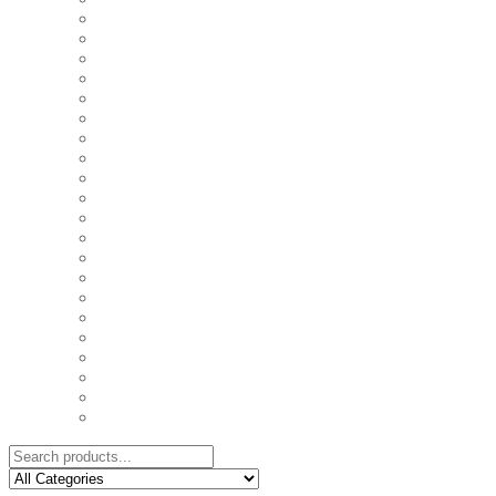
COASTERS
COUPLE'S TSHIRTS
CUSHIONS
FAMILY BIRTHDAY TSHIRTS
FAMILY MUGS
FRIDGE MAGNETS
FRIENDSHIP TSHIRTS
INSPIRATIONAL MUGS
KEY RINGS
KIDS PUZZLES
LADIES BIRTHDAY TSHIRTS
LADIES MOTIVATIONAL TSHIRTS
LOVER'S MUGS
MEN'S BIRTHDAY TSHIRTS
MEN'S MOTIVATIONAL TSHIRTS
PERSONAL GIFTS
SPLIT IMAGE CANVAS
SUBLIMATION MUGS & DRINKWARE
TRENDY MUGS
TRENDY TSHIRTS
WALL CLOCKS