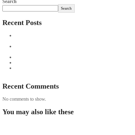
Search
Search
Recent Posts
Sushi Take Delivery Las Condes Santiago Metropolitana
Sushi en Chile
Aus und vorbei: Kreistag Bayreuth beschließt das Ende für
die Hotelfachschule Pegnitz
Najszybciej Wypłacalne Kasyna w Polsce: Szybkie Wypłaty!
Best Paysafecard Casinos
Google tests revamped Google Finance with AI upgrades,
live news feed
Recent Comments
No comments to show.
You may also like these
Guida completa per giocare nei casino non AAMS in
Italia