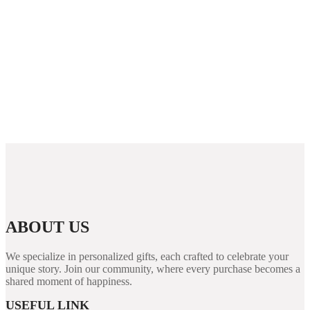
Westace Casino New Zealand: Overview and
Options for Players
Rabona demo: útmutató, funkciók és áttekintés a
kaszinó világáról
PUBG Mobile Blog Guide: Features, Performance
Tips, and Security for Players
ABOUT US
We specialize in personalized gifts, each crafted to celebrate your
unique story. Join our community, where every purchase becomes a
shared moment of happiness.
USEFUL LINK