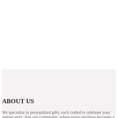
Guida completa per giocare nei casino non AAMS in
Italia
Westace Casino New Zealand: Overview and
Options for Players
Rabona demo: útmutató, funkciók és áttekintés a
kaszinó világáról
PUBG Mobile Blog Guide: Features, Performance
Tips, and Security for Players
ABOUT US
We specialize in personalized gifts, each crafted to celebrate your
unique story. Join our community, where every purchase becomes a