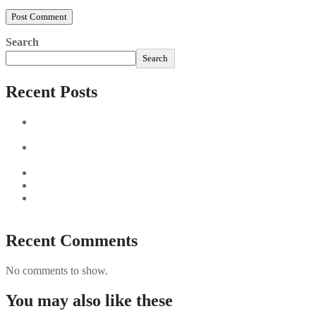
Search
Search
Recent Posts
Sushi Take Delivery Las Condes Santiago Metropolitana
Sushi en Chile
Aus und vorbei: Kreistag Bayreuth beschließt das Ende für
die Hotelfachschule Pegnitz
Najszybciej Wypłacalne Kasyna w Polsce: Szybkie Wypłaty!
Best Paysafecard Casinos
Google tests revamped Google Finance with AI upgrades,
live news feed
Recent Comments
No comments to show.
You may also like these