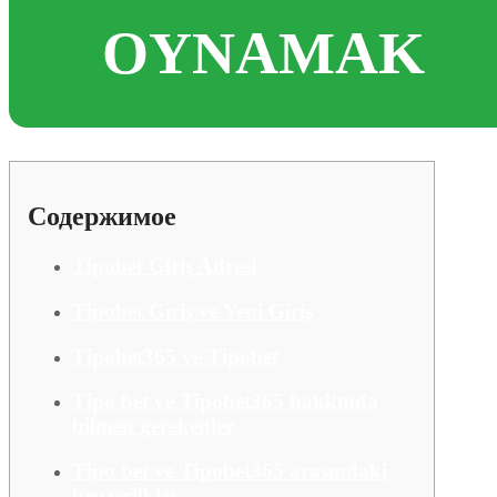
OYNAMAK
Содержимое
Tipobet Giriş Adresi
Tipobet Giriş ve Yeni Giriş
Tipobet365 ve Tipobet
Tipo bet ve Tipobet365 hakkında
bilmen gerekenler
Tipo bet ve Tipobet365 arasındaki
benzerlikler