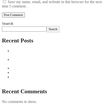
Save my name, email, and website in this browser for the next
time I comment.
Search
Search
Recent Posts
Sushi Take Delivery Las Condes Santiago Metropolitana
Sushi en Chile
Aus und vorbei: Kreistag Bayreuth beschließt das Ende für
die Hotelfachschule Pegnitz
Najszybciej Wypłacalne Kasyna w Polsce: Szybkie Wypłaty!
Best Paysafecard Casinos
Google tests revamped Google Finance with AI upgrades,
live news feed
Recent Comments
No comments to show.