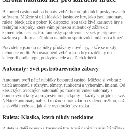
Betonred casino nabízí bohatý výběr her od předních poskytovatelů
softwaru. Můžete si užít klasické kasinové hry, jako jsou automaty,
ruleta, blackjack a poker. K dispozici jsou také živé kasinové hry s
reálnými krupiéry, které vám přinesou autentický zážitek z
kamenného casina. Pro fanoušky sportovních sázek je připravena
sázková platforma s širokou nabídkou sportovních událostí a kurzů.
Pravidelně jsou do nabídky přidávány nové hry, takže se nikdy
nebudete nudit. Pro usnadnění výběru jsou hry rozděleny do
kategorií podle typu, poskytovatele a dalších kritérií.
Automaty: Svět pestrobarevného zábavy
Automaty tvoří páteř nabídky betonred casino. Můžete si vybrat z
tisíců automatů s různými tématy, funkcemi a výherními liniemi. Od
klasických ovocných automatů po moderní video automaty s
bonusovými koly a progresivními jackpoty – každý si přijde na své.
Některé automaty nabízí i možnost hrát zdarma v demo režimu, což
je skvělá možnost, jak si je vyzkoušet bez rizika.
Ruleta: Klasika, která nikdy nezklame
Ruleta je další ikonická kasinová hra, která nabízí vzrušující zážitek