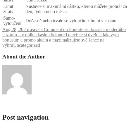
Limit
Nastavte si maximální částku, kterou můžete prohrát za
ztráty
den, týden nebo měsíc.
Samo-
Dočasně nebo trvale se vyloučíte z hraní v casinu.
vyloučení
Aug 28, 2025
Leave a Comment
on Ponořte se do světa moderního
hazardu – v online kasinu betonred otevřete si dveře k lákavým
bonusům a promo akcím a maximalizujete své šance na
výhru
Uncategorized
About the Author
admlnlx
Post navigation
Guide complet des jackpots de roulette européenne : maximisez vos