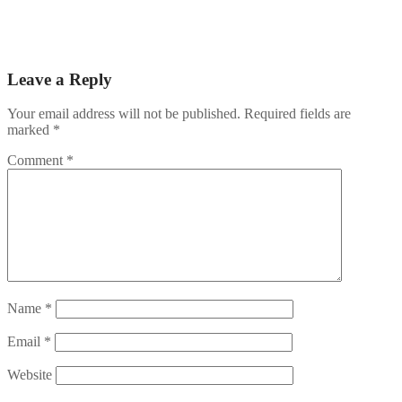
gains en toute sécurité avec Crdp Versailles.Fr
Weihnachtsbonus‑Strategien im Nv Casino – So maximieren Sie
Ihre Akkumulator‑Gewinne
Leave a Reply
Your email address will not be published.
Required fields are
marked
*
Comment
*
Name
*
Email
*
Website