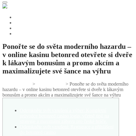
Ponořte se do světa moderního hazardu –
v online kasinu betonred otevřete si dveře
k lákavým bonusům a promo akcím a
maximalizujete své šance na výhru
Gifts And Tees
>
Uncategorized
>
Ponořte se do světa moderního
hazardu – v online kasinu betonred otevřete si dveře k lákavým
bonusům a promo akcím a maximalizujete své šance na výhru
Odemkněte svět vzrušení a výher: Kompletní
průvodce betonred casino login, včetně tipů na
strategie a maximální zábavu pro české hráče.
Odemkněte svět vzrušení: Registrace a přihlášení
do betonred casino