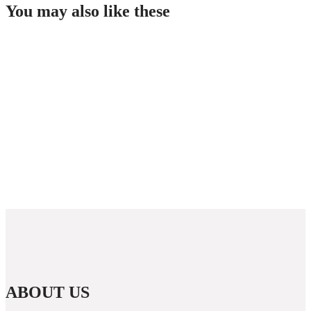
You may also like these
Guida completa per giocare nei casino non AAMS in
Italia
Westace Casino New Zealand: Overview and
Options for Players
Rabona demo: útmutató, funkciók és áttekintés a
kaszinó világáról
PUBG Mobile Blog Guide: Features, Performance
Tips, and Security for Players
ABOUT US