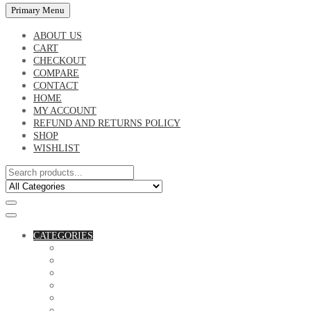
Primary Menu
ABOUT US
CART
CHECKOUT
COMPARE
CONTACT
HOME
MY ACCOUNT
REFUND AND RETURNS POLICY
SHOP
WISHLIST
CATEGORIES
ACCESSORIES
ASSORTED BAGS
BIBLE VERSE'S MUGS
BIRTHDAY MUGS
BOTTLES
CANVAS POTRAITS