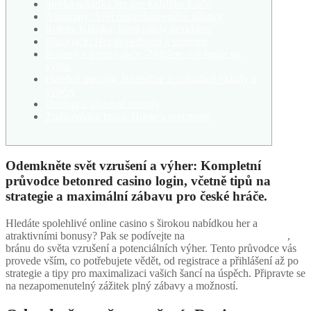
Široká nabídka her pro každého hráče
Automaty: Svět pestrobarevného zábavy
Ruleta: Klasika, která nikdy nezklame
Blackjack: Hra dovedností a strategie
Bonusy a promo akce: Zvětšete své šance na
výhru
Platební metody: Bezpečné a pohodlné vklady a
výběry
Dostupné platební metody
Zodpovědné hraní: Hrajte s rozumem
Odemkněte svět vzrušení a výher: Kompletní
průvodce betonred casino login, včetně tipů na
strategie a maximální zábavu pro české hráče.
Hledáte spolehlivé online casino s širokou nabídkou her a
atraktivními bonusy? Pak se podívejte na
betonred casino login
,
bránu do světa vzrušení a potenciálních výher. Tento průvodce vás
provede vším, co potřebujete vědět, od registrace a přihlášení až po
strategie a tipy pro maximalizaci vašich šancí na úspěch. Připravte se
na nezapomenutelný zážitek plný zábavy a možností.