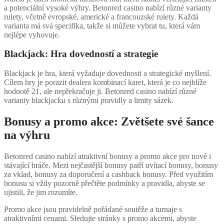
a potenciální vysoké výhry. Betonred casino nabízí různé varianty
rulety, včetně evropské, americké a francouzské rulety. Každá
varianta má svá specifika, takže si můžete vybrat tu, která vám
nejlépe vyhovuje.
Blackjack: Hra dovedností a strategie
Blackjack je hra, která vyžaduje dovednosti a strategické myšlení.
Cílem hry je porazit dealera kombinací karet, která je co nejblíže
hodnotě 21, ale nepřekračuje ji. Betonred casino nabízí různé
varianty blackjacku s různými pravidly a limity sázek.
Bonusy a promo akce: Zvětšete své šance
na výhru
Betonred casino nabízí atraktivní bonusy a promo akce pro nové i
stávající hráče. Mezi nejčastější bonusy patří uvítací bonusy, bonusy
za vklad, bonusy za doporučení a cashback bonusy. Před využitím
bonusu si vždy pozorně přečtěte podmínky a pravidla, abyste se
ujistili, že jim rozumíte.
Promo akce jsou pravidelně pořádané soutěže a turnaje s
atraktivními cenami. Sledujte stránky s promo akcemi, abyste