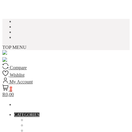
Skip to content
TOP MENU
Compare
Wishlist
My Account
0
R0,00
CATEGORIES
ACCESSORIES
ASSORTED BAGS
BIBLE VERSE'S MUGS