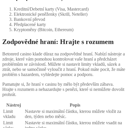
Kreditní/Debetní karty (Visa, Mastercard)
Elektronické peněženky (Skrill, Neteller)
Bankovní převod
Předplacené karty
Kryptoměny (Bitcoin, Ethereum)
Zodpovědné hraní: Hrajte s rozumem
Betonred casino klade důraz na zodpovědné hraní. Nabízí nástroje a
zdroje, které vám pomohou kontrolovat vaše hraní a předcházet
problémům se závislostí. Můžete si nastavit limity vkladů, sázek a
ztrát, nebo se samočinně vyloučit z hraní. Pokud máte pocit, že máte
problém s hazardem, vyhledejte pomoc a podporu.
Pamatujte si, že hraní v casinu by mělo být především zábava.
Hrajte s rozumem a nehazardujte s penězi, které si nemůžete dovolit
prohrát.
Nástroj
Popis
Limit
Nastavte si maximální částku, kterou můžete vložit za
vkladu
den, týden nebo měsíc.
Limit
Nastavte si maximální částku, kterou můžete vsadit na
sázky
jednu sázku.