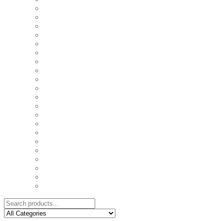
COASTERS
COUPLE'S TSHIRTS
CUSHIONS
FAMILY BIRTHDAY TSHIRTS
FAMILY MUGS
FRIDGE MAGNETS
FRIENDSHIP TSHIRTS
INSPIRATIONAL MUGS
KEY RINGS
KIDS PUZZLES
LADIES BIRTHDAY TSHIRTS
LADIES MOTIVATIONAL TSHIRTS
LOVER'S MUGS
MEN'S BIRTHDAY TSHIRTS
MEN'S MOTIVATIONAL TSHIRTS
PERSONAL GIFTS
SPLIT IMAGE CANVAS
SUBLIMATION MUGS & DRINKWARE
TRENDY MUGS
TRENDY TSHIRTS
WALL CLOCKS