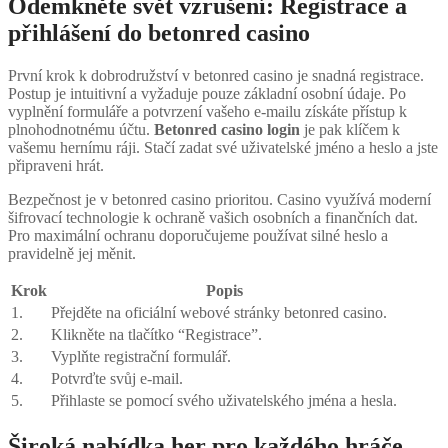
Odemkněte svět vzrušení: Registrace a
přihlášení do betonred casino
První krok k dobrodružství v betonred casino je snadná registrace.
Postup je intuitivní a vyžaduje pouze základní osobní údaje. Po
vyplnění formuláře a potvrzení vašeho e-mailu získáte přístup k
plnohodnotnému účtu.
Betonred casino login
je pak klíčem k
vašemu hernímu ráji. Stačí zadat své uživatelské jméno a heslo a jste
připraveni hrát.
Bezpečnost je v betonred casino prioritou. Casino využívá moderní
šifrovací technologie k ochraně vašich osobních a finančních dat.
Pro maximální ochranu doporučujeme používat silné heslo a
pravidelně jej měnit.
Krok
Popis
1.
Přejděte na oficiální webové stránky betonred casino.
2.
Klikněte na tlačítko “Registrace”.
3.
Vyplňte registrační formulář.
4.
Potvrďte svůj e-mail.
5.
Přihlaste se pomocí svého uživatelského jména a hesla.
Široká nabídka her pro každého hráče