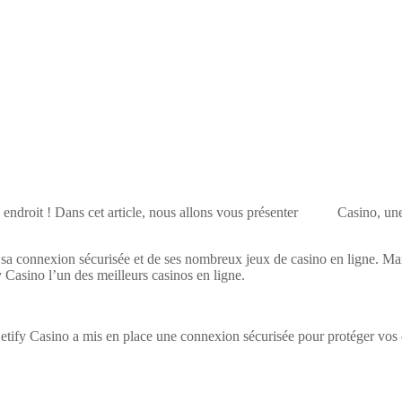
 endroit ! Dans cet article, nous allons vous présenter
betify
Casino, une 
sa connexion sécurisée et de ses nombreux jeux de casino en ligne. Mais
 Casino l’un des meilleurs casinos en ligne.
 Betify Casino a mis en place une connexion sécurisée pour protéger vos