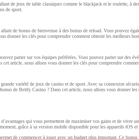
llant de jeux de table classiques comme le blackjack et le roulette, à d
ns de sport.
 allant de bonus de bienvenue à des bonus de reload. Vous pouvez égale
ns vous donner les clés pour comprendre comment obtenir les meilleurs bo
ouvez parier sur vos équipes préférées. Vous pouvez parier sur des événe
ns cet article, nous allons vous donner les clés pour comprendre commen
e grande variété de jeux de casino et de sport. Avec sa connexion sécuri
rs bonus de Betify Casino ? Dans cet article, nous allons vous donner l
e d’avantages qui vous permettent de maximiser vos gains et de vivre u
ut moment, grâce à sa version mobile disponible pour les appareils iOS e
permet de commencer à jouer avec un budget plus important. Ce bonus vo