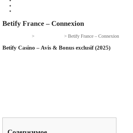
Betify France – Connexion
Gifts And Tees
>
Uncategorized
>
Betify France – Connexion
Betify Casino – Avis & Bonus exclusif (2025)
Содержимое