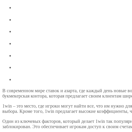
О компании 1win
Преимущества 1win
Как начать играть на 1win
Преимущества и функции 1win
Мобильное приложение
Многоязычный интерфейс
Отзывы и оценки 1win
В современном мире ставок и азарта, где каждый день новые в
букмекерская контора, которая предлагает своим клиентам широ
1win – это место, где игроки могут найти все, что им нужно д
выбора. Кроме того, 1win предлагает высокие коэффициенты, 
Один из ключевых факторов, который делает 1win так популярны
заблокирован. Это обеспечивает игрокам доступ к своим счетам