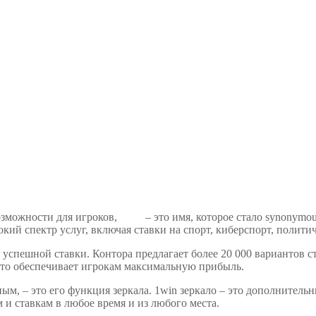
озможности для игроков,
1win
– это имя, которое стало synonymo
кий спектр услуг, включая ставки на спорт, киберспорт, полити
ля успешной ставки. Контора предлагает более 20 000 вариантов 
что обеспечивает игрокам максимальную прибыль.
м, – это его функция зеркала. 1win зеркало – это дополнительн
 и ставкам в любое время и из любого места.