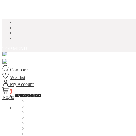
Skip to content
TOP MENU
Compare
Wishlist
My Account
0
CATEGORIES
R0,00
ACCESSORIES
ASSORTED BAGS
BIBLE VERSE'S MUGS
BIRTHDAY MUGS
BOTTLES
CANVAS POTRAITS
COASTERS