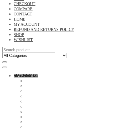
CHECKOUT
COMPARE
CONTACT
HOME
MY ACCOUNT
REFUND AND RETURNS POLICY
SHOP
WISHLIST
CATEGORIES
ACCESSORIES
ASSORTED BAGS
BIBLE VERSE'S MUGS
BIRTHDAY MUGS
BOTTLES
CANVAS POTRAITS
COASTERS
COUPLE'S TSHIRTS
CUSHIONS
FAMILY BIRTHDAY TSHIRTS