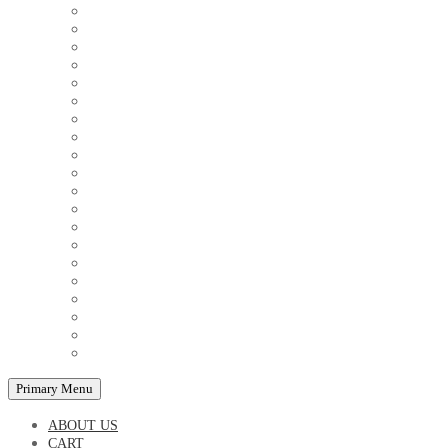
COUPLE'S TSHIRTS
CUSHIONS
FAMILY BIRTHDAY TSHIRTS
FAMILY MUGS
FRIDGE MAGNETS
FRIENDSHIP TSHIRTS
INSPIRATIONAL MUGS
KEY RINGS
KIDS PUZZLES
LADIES BIRTHDAY TSHIRTS
LADIES MOTIVATIONAL TSHIRTS
LOVER'S MUGS
MEN'S BIRTHDAY TSHIRTS
MEN'S MOTIVATIONAL TSHIRTS
PERSONAL GIFTS
SPLIT IMAGE CANVAS
SUBLIMATION MUGS & DRINKWARE
TRENDY MUGS
TRENDY TSHIRTS
WALL CLOCKS
Primary Menu
ABOUT US
CART