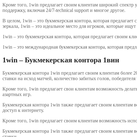
Кроме того, 1win предлагает своим клиентам широкий спектр у
поддержку, включая 24/7-technical support и многое другое.
В целом, 1win – это букмекерская контора, которая предлагае
зеркала, 1win – это идеальное место для игроков, которые ищ
1win – это букмекерская контора, которая предлагает своим кл
1win – это международная букмекерская контора, которая пред
1win – Букмекерская контора 1вин
Букмекерская контора 1win предлагает своим клиентам более 20
ставки на исход матчей, количество забитых голов, победителя
Кроме того, 1win предлагает свои клиентам возможность делать
азартных игр.
Букмекерская контора 1win также предлагает своим клиентам во
доступ к интернету.
Кроме того, 1win предлагает своим клиентам возможность испол
Букмекерская контора 1win также предлагает своим клиентам в
ставки.