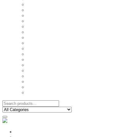
FAMILY MUGS
FRIDGE MAGNETS
FRIENDSHIP TSHIRTS
INSPIRATIONAL MUGS
KEY RINGS
KIDS PUZZLES
LADIES BIRTHDAY TSHIRTS
LADIES MOTIVATIONAL TSHIRTS
LOVER'S MUGS
MEN'S BIRTHDAY TSHIRTS
MEN'S MOTIVATIONAL TSHIRTS
PERSONAL GIFTS
SPLIT IMAGE CANVAS
SUBLIMATION MUGS & DRINKWARE
TRENDY MUGS
TRENDY TSHIRTS
WALL CLOCKS