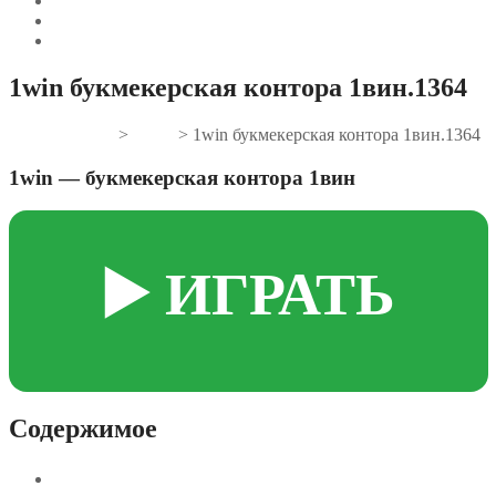
1win букмекерская контора 1вин.1364
Gifts And Tees
>
News
>
1win букмекерская контора 1вин.1364
1win — букмекерская контора 1вин
▶️ ИГРАТЬ
Содержимое
1win – Букмекерская контора 1вин