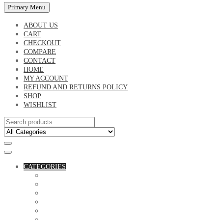
Primary Menu
ABOUT US
CART
CHECKOUT
COMPARE
CONTACT
HOME
MY ACCOUNT
REFUND AND RETURNS POLICY
SHOP
WISHLIST
CATEGORIES
ACCESSORIES
ASSORTED BAGS
BIBLE VERSE'S MUGS
BIRTHDAY MUGS
BOTTLES
CANVAS POTRAITS