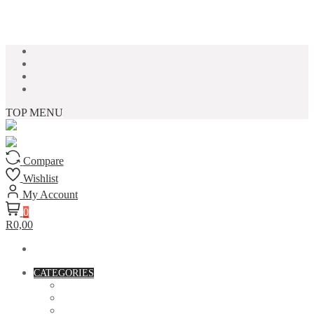
Skip to content
TOP MENU
Compare
Wishlist
My Account
0
R0,00
CATEGORIES
ACCESSORIES
ASSORTED BAGS
BIBLE VERSE'S MUGS