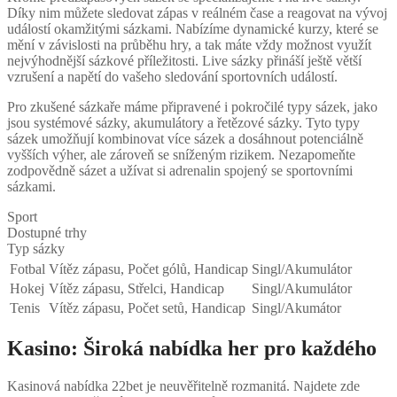
Díky nim můžete sledovat zápas v reálném čase a reagovat na vývoj
událostí okamžitými sázkami. Nabízíme dynamické kurzy, které se
mění v závislosti na průběhu hry, a tak máte vždy možnost využít
nejvýhodnější sázkové příležitosti. Live sázky přináší ještě větší
vzrušení a napětí do vašeho sledování sportovních událostí.
Pro zkušené sázkaře máme připravené i pokročilé typy sázek, jako
jsou systémové sázky, akumulátory a řetězové sázky. Tyto typy
sázek umožňují kombinovat více sázek a dosáhnout potenciálně
vyšších výher, ale zároveň se sníženým rizikem. Nezapomeňte
zodpovědně sázet a užívat si adrenalin spojený se sportovními
sázkami.
Sport
Dostupné trhy
Typ sázky
Fotbal
Vítěz zápasu, Počet gólů, Handicap
Singl/Akumulátor
Hokej
Vítěz zápasu, Střelci, Handicap
Singl/Akumulátor
Tenis
Vítěz zápasu, Počet setů, Handicap
Singl/Akumátor
Kasino: Široká nabídka her pro každého
Kasinová nabídka 22bet je neuvěřitelně rozmanitá. Najdete zde