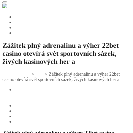
Zážitek plný adrenalinu a výher 22bet
casino otevírá svět sportovních sázek,
živých kasinových her a
Gifts And Tees
>
Post
>
Zážitek plný adrenalinu a výher 22bet
casino otevírá svět sportovních sázek, živých kasinových her a
Zážitek plný adrenalinu a výher: 22bet casino otevírá svět
sportovních sázek, živých kasinových her a denně rostoucího
vzrušení.
Sportovní sázky: Sázky na oblíbené sporty a události
Kasino: Široká nabídka her pro každého
Bonusy a Akce: Zvyšujte své šance na výhru
Zákaznická podpora a platební metody
Zážitek plný adrenalinu a výher: 22bet casino