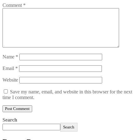
Comment
*
Name
*
Email
*
Website
Save my name, email, and website in this browser for the next
time I comment.
Search
Search