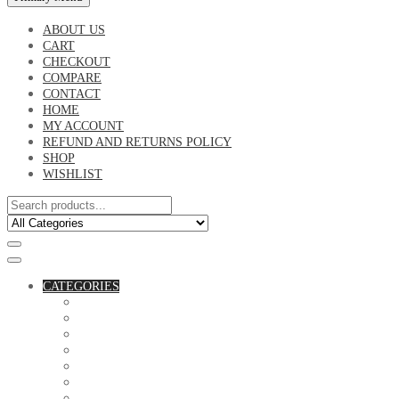
ABOUT US
CART
CHECKOUT
COMPARE
CONTACT
HOME
MY ACCOUNT
REFUND AND RETURNS POLICY
SHOP
WISHLIST
CATEGORIES
ACCESSORIES
ASSORTED BAGS
BIBLE VERSE'S MUGS
BIRTHDAY MUGS
BOTTLES
CANVAS POTRAITS
COASTERS