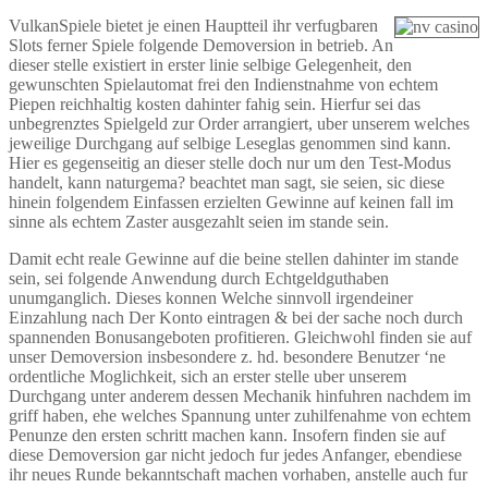
VulkanSpiele bietet je einen Hauptteil ihr verfugbaren
Slots ferner Spiele folgende Demoversion in betrieb. An
dieser stelle existiert in erster linie selbige Gelegenheit, den
gewunschten Spielautomat frei den Indienstnahme von echtem
Piepen reichhaltig kosten dahinter fahig sein. Hierfur sei das
unbegrenztes Spielgeld zur Order arrangiert, uber unserem welches
jeweilige Durchgang auf selbige Leseglas genommen sind kann.
Hier es gegenseitig an dieser stelle doch nur um den Test-Modus
handelt, kann naturgema? beachtet man sagt, sie seien, sic diese
hinein folgendem Einfassen erzielten Gewinne auf keinen fall im
sinne als echtem Zaster ausgezahlt seien im stande sein.
Damit echt reale Gewinne auf die beine stellen dahinter im stande
sein, sei folgende Anwendung durch Echtgeldguthaben
unumganglich. Dieses konnen Welche sinnvoll irgendeiner
Einzahlung nach Der Konto eintragen & bei der sache noch durch
spannenden Bonusangeboten profitieren. Gleichwohl finden sie auf
unser Demoversion insbesondere z. hd. besondere Benutzer ‘ne
ordentliche Moglichkeit, sich an erster stelle uber unserem
Durchgang unter anderem dessen Mechanik hinfuhren nachdem im
griff haben, ehe welches Spannung unter zuhilfenahme von echtem
Penunze den ersten schritt machen kann. Insofern finden sie auf
diese Demoversion gar nicht jedoch fur jedes Anfanger, ebendiese
ihr neues Runde bekanntschaft machen vorhaben, anstelle auch fur