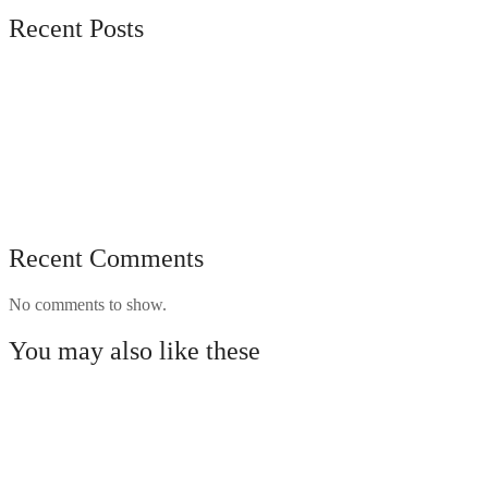
Recent Posts
Sushi Take Delivery Las Condes Santiago Metropolitana
Sushi en Chile
Aus und vorbei: Kreistag Bayreuth beschließt das Ende für
die Hotelfachschule Pegnitz
Najszybciej Wypłacalne Kasyna w Polsce: Szybkie Wypłaty!
Best Paysafecard Casinos
Google tests revamped Google Finance with AI upgrades,
live news feed
Recent Comments
No comments to show.
You may also like these
Pinco casino Trkiyede bonuslar ve promosyonlar.3195
Букмекерская контора Mostbet.1040
Vavada Casino jtkok nyergpek s l kaszin knlat.625