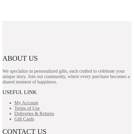
онлайн – Gama Casino Online – обзор 2025.10593
ABOUT US
We specialize in personalized gifts, each crafted to celebrate your
unique story. Join our community, where every purchase becomes a
shared moment of happiness.
USEFUL LINK
My Account
Terms of Use
Deliveries & Returns
Gift Cards
CONTACT US