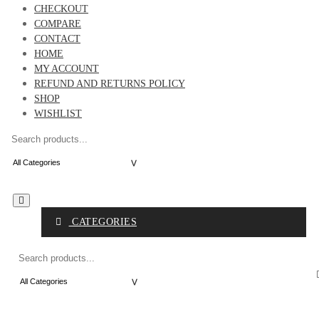
CHECKOUT
COMPARE
CONTACT
HOME
MY ACCOUNT
REFUND AND RETURNS POLICY
SHOP
WISHLIST
CATEGORIES