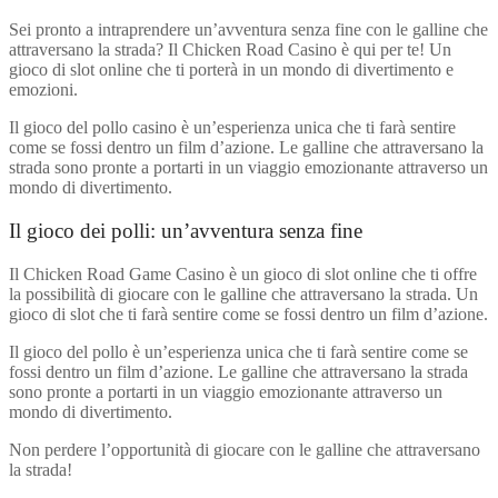
Sei pronto a intraprendere un’avventura senza fine con le galline che
attraversano la strada? Il Chicken Road Casino è qui per te! Un
gioco di slot online che ti porterà in un mondo di divertimento e
emozioni.
Il gioco del pollo casino è un’esperienza unica che ti farà sentire
come se fossi dentro un film d’azione. Le galline che attraversano la
strada sono pronte a portarti in un viaggio emozionante attraverso un
mondo di divertimento.
Il gioco dei polli: un’avventura senza fine
Il Chicken Road Game Casino è un gioco di slot online che ti offre
la possibilità di giocare con le galline che attraversano la strada. Un
gioco di slot che ti farà sentire come se fossi dentro un film d’azione.
Il gioco del pollo è un’esperienza unica che ti farà sentire come se
fossi dentro un film d’azione. Le galline che attraversano la strada
sono pronte a portarti in un viaggio emozionante attraverso un
mondo di divertimento.
Non perdere l’opportunità di giocare con le galline che attraversano
la strada!