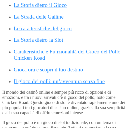
La Storia dietro il Gioco
La Strada delle Galline
Le caratteristiche del gioco
La Storia dietro la Slot
Caratteristiche e Funzionalità del Gioco del Pollo –
Chicken Road
Gioca ora e scopri il tuo destino
Il gioco dei polli: un’avventura senza fine
Il mondo dei casinò online è sempre più ricco di opzioni e di
emozioni, e tra i nuovi arrivati c’è il gioco del pollo, noto come
Chicken Road. Questo gioco di slot è diventato rapidamente uno dei
più popolari tra i giocatori di casinò online, grazie alla sua semplicità
e alla sua capacità di offrire emozioni intense.
Il gioco del pollo è un gioco di slot tradizionale, con un tema di
campagna e un’atmosfera rilassante. Tuttavia, nonostante la sua