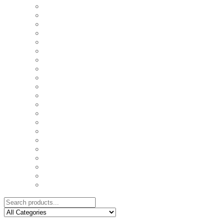
COASTERS
COUPLE'S TSHIRTS
CUSHIONS
FAMILY BIRTHDAY TSHIRTS
FAMILY MUGS
FRIDGE MAGNETS
FRIENDSHIP TSHIRTS
INSPIRATIONAL MUGS
KEY RINGS
KIDS PUZZLES
LADIES BIRTHDAY TSHIRTS
LADIES MOTIVATIONAL TSHIRTS
LOVER'S MUGS
MEN'S BIRTHDAY TSHIRTS
MEN'S MOTIVATIONAL TSHIRTS
PERSONAL GIFTS
SPLIT IMAGE CANVAS
SUBLIMATION MUGS & DRINKWARE
TRENDY MUGS
TRENDY TSHIRTS
WALL CLOCKS