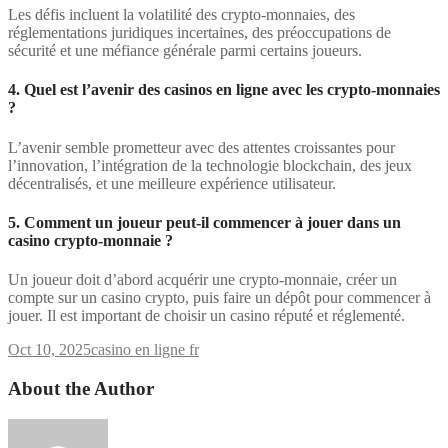
Les défis incluent la volatilité des crypto-monnaies, des
réglementations juridiques incertaines, des préoccupations de
sécurité et une méfiance générale parmi certains joueurs.
4. Quel est l’avenir des casinos en ligne avec les crypto-monnaies
?
L’avenir semble prometteur avec des attentes croissantes pour
l’innovation, l’intégration de la technologie blockchain, des jeux
décentralisés, et une meilleure expérience utilisateur.
5. Comment un joueur peut-il commencer à jouer dans un
casino crypto-monnaie ?
Un joueur doit d’abord acquérir une crypto-monnaie, créer un
compte sur un casino crypto, puis faire un dépôt pour commencer à
jouer. Il est important de choisir un casino réputé et réglementé.
Oct 10, 2025
casino en ligne fr
About the Author