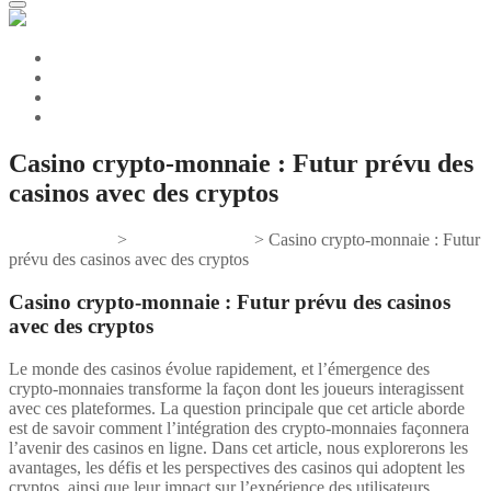
Casino crypto-monnaie : Futur prévu des
casinos avec des cryptos
Gifts And Tees
>
casino en ligne fr
>
Casino crypto-monnaie : Futur
prévu des casinos avec des cryptos
Casino crypto-monnaie : Futur prévu des casinos
avec des cryptos
Le monde des casinos évolue rapidement, et l’émergence des
crypto-monnaies transforme la façon dont les joueurs interagissent
avec ces plateformes. La question principale que cet article aborde
est de savoir comment l’intégration des crypto-monnaies façonnera
l’avenir des casinos en ligne. Dans cet article, nous explorerons les
avantages, les défis et les perspectives des casinos qui adoptent les
cryptos, ainsi que leur impact sur l’expérience des utilisateurs.