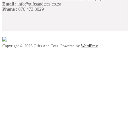
Email
: info@giftsandtees.co.za
Phone
: 076 473 3029
Copyright © 2026 Gifts And Tees. Powered by
WordPress