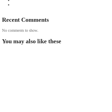
Best Paysafecard Casinos
Google tests revamped Google Finance with AI upgrades,
live news feed
Recent Comments
No comments to show.
You may also like these
Quelles cryptomonnaies sont acceptées dans les
casinos crypto en France ?
Casino live en France : où trouver des tables de
roulette en direct ?
Avantages du casino en direct : Jouer avec un
croupier réel
Les défis des live casinos : Pourquoi choisir un
casino en direct ?