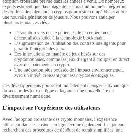
adoption croissante prévue dans les années à venir. De nombreux
experts estiment que davantage de casinos traditionnels intégreront
des options de paiement en cryptos pour rester compétitifs et attirer
une nouvelle génération de joueurs. Nous pouvons anticiper
plusieurs tendances clés :
L’évolution vers des expériences de jeu entièrement
décentralisées grâce à la technologie blockchain.
L’augmentation de l’utilisation des contrats intelligents pour
garantir l’intégrité des jeux.
Des innovations en matière de jeux basés sur des
cryptomonnaies, comme les jeux d’argent à croupier en direct
avec des paiements en crypto.
Une intégration plus poussée de l’impact environnemental,
avec un intérêt croissant pour les cryptos écologiques.
Ces développements pourraient radicalement changer la dynamique
du secteur des jeux en ligne et façonner une nouvelle ère de
divertissement numérique.
L’impact sur l’expérience des utilisateurs
Avec l’adoption croissante des crypto-monnaies, l’expérience
utilisateur dans les casinos en ligne évolue également. Les joueurs
recherchent des procédures de dépôt et de retrait simplifiées, une