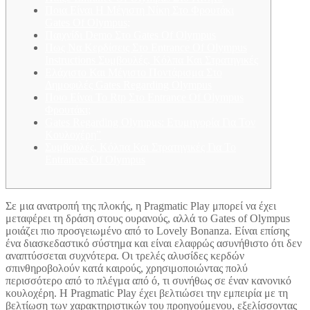
Ποια Είναι Η Μέγιστη Νίκη Στο Φρουτάκι
Gates Of Olympus;
Παιχνίδι Demo Στο Gates Of Olympus
Πως Να Κερδίσεις Στο Entrance Of Olympus
Instructions Συμβουλές, Κόλπα Και Στρατηγικές
Ελάχιστο Και Μέγιστο Ποντάρισμα Στο
Δημοφιλές Gates Regarding Olympus
Ποιο Είναι Το Rtp Στο Entrance Of Olympus
Φρουτάκι;
Gates Regarding Olympus: Ετυμηγορία Για Τον
Κουλοχέρη”
Συμβουλές, Κόλπα Και Στρατηγικές Για Το
Entrances Of Olympus
Σε μια ανατροπή της πλοκής, η Pragmatic Play μπορεί να έχει
μεταφέρει τη δράση στους ουρανούς, αλλά το Gates of Olympus
μοιάζει πιο προσγειωμένο από το Lovely Bonanza. Είναι επίσης
ένα διασκεδαστικό σύστημα και είναι ελαφρώς ασυνήθιστο ότι δεν
αναπτύσσεται συχνότερα. Οι τρελές αλυσίδες κερδών
σπινθηροβολούν κατά καιρούς, χρησιμοποιώντας πολύ
περισσότερο από το πλέγμα από ό, τι συνήθως σε έναν κανονικό
κουλοχέρη. Η Pragmatic Play έχει βελτιώσει την εμπειρία με τη
βελτίωση των χαρακτηριστικών του προηγούμενου, εξελίσσοντας