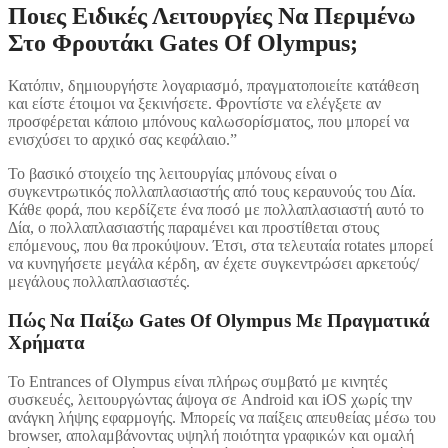
Ποιες Ειδικές Λειτουργίες Να Περιμένω
Στο Φρουτάκι Gates Of Olympus;
Κατόπιν, δημιουργήστε λογαριασμό, πραγματοποιείτε κατάθεση
και είστε έτοιμοι να ξεκινήσετε. Φροντίστε να ελέγξετε αν
προσφέρεται κάποιο μπόνους καλωσορίσματος, που μπορεί να
ενισχύσει το αρχικό σας κεφάλαιο.”
Το βασικό στοιχείο της λειτουργίας μπόνους είναι ο
συγκεντρωτικός πολλαπλασιαστής από τους κεραυνούς του Δία.
Κάθε φορά, που κερδίζετε ένα ποσό με πολλαπλασιαστή αυτό το
Δία, ο πολλαπλασιαστής παραμένει και προστίθεται στους
επόμενους, που θα προκύψουν. Έτσι, στα τελευταία rotates μπορεί
να κυνηγήσετε μεγάλα κέρδη, αν έχετε συγκεντρώσει αρκετούς/
μεγάλους πολλαπλασιαστές.
Πώς Να Παίξω Gates Of Olympus Με Πραγματικά
Χρήματα
Το Entrances of Olympus είναι πλήρως συμβατό με κινητές
συσκευές, λειτουργώντας άψογα σε Android και iOS χωρίς την
ανάγκη λήψης εφαρμογής. Μπορείς να παίξεις απευθείας μέσω του
browser, απολαμβάνοντας υψηλή ποιότητα γραφικών και ομαλή