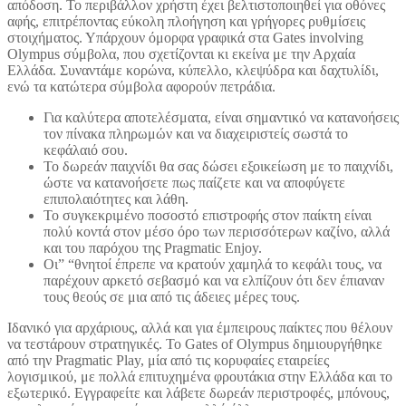
απόδοση. Το περιβάλλον χρήστη έχει βελτιστοποιηθεί για οθόνες
αφής, επιτρέποντας εύκολη πλοήγηση και γρήγορες ρυθμίσεις
στοιχήματος. Υπάρχουν όμορφα γραφικά στα Gates involving
Olympus σύμβολα, που σχετίζονται κι εκείνα με την Αρχαία
Ελλάδα. Συναντάμε κορώνα, κύπελλο, κλεψύδρα και δαχτυλίδι,
ενώ τα κατώτερα σύμβολα αφορούν πετράδια.
Για καλύτερα αποτελέσματα, είναι σημαντικό να κατανοήσεις
τον πίνακα πληρωμών και να διαχειριστείς σωστά το
κεφάλαιό σου.
Το δωρεάν παιχνίδι θα σας δώσει εξοικείωση με το παιχνίδι,
ώστε να κατανοήσετε πως παίζετε και να αποφύγετε
επιπολαιότητες και λάθη.
Το συγκεκριμένο ποσοστό επιστροφής στον παίκτη είναι
πολύ κοντά στον μέσο όρο των περισσότερων καζίνο, αλλά
και του παρόχου της Pragmatic Enjoy.
Οι” “θνητοί έπρεπε να κρατούν χαμηλά το κεφάλι τους, να
παρέχουν αρκετό σεβασμό και να ελπίζουν ότι δεν έπιαναν
τους θεούς σε μια από τις άδειες μέρες τους.
Ιδανικό για αρχάριους, αλλά και για έμπειρους παίκτες που θέλουν
να τεστάρουν στρατηγικές. Το Gates of Olympus δημιουργήθηκε
από την Pragmatic Play, μία από τις κορυφαίες εταιρείες
λογισμικού, με πολλά επιτυχημένα φρουτάκια στην Ελλάδα και το
εξωτερικό. Εγγραφείτε και λάβετε δωρεάν περιστροφές, μπόνους,