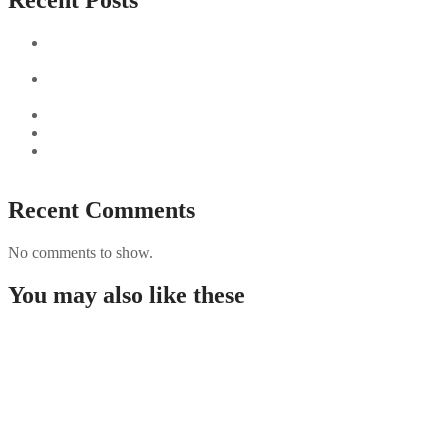
Sushi Take Delivery Las Condes Santiago Metropolitana
Sushi en Chile
Aus und vorbei: Kreistag Bayreuth beschließt das Ende für
die Hotelfachschule Pegnitz
Najszybciej Wypłacalne Kasyna w Polsce: Szybkie Wypłaty!
Best Paysafecard Casinos
Google tests revamped Google Finance with AI upgrades,
live news feed
Recent Comments
No comments to show.
You may also like these
Come aumentare le tue vincite alla slot Sweet
Bonanza facilmente
Ontdek Hoe Plinko België Jou Kan Helpen Bij Het
Winnen Truck Geweldige Prijzen!