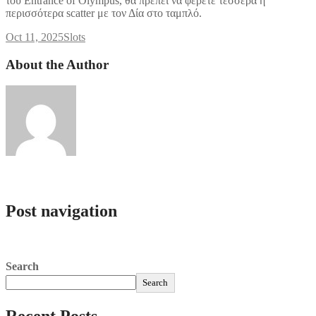
του Entrance of Olympus, θα πρέπει να φέρετε τέσσερα ή
περισσότερα scatter με τον Δία στο ταμπλό.
Oct 11, 2025
Slots
About the Author
admlnlx
Post navigation
Καινούργια Online Casino Στην Ελλάδα 2025 Με Νέα Bonus
Bbrbet Casino México: +3000 Juegos Y Apuestas Deportivas
Search
Search
Recent Posts