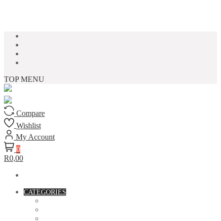
Skip to content
TOP MENU
Compare
Wishlist
My Account
0
R0,00
CATEGORIES
ACCESSORIES
ASSORTED BAGS
BIBLE VERSE'S MUGS