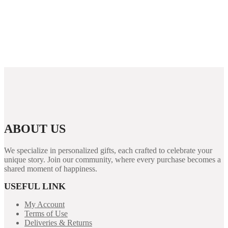
RTP in Online Pokies: Trends and Future
Predictions
Plinko Speel En Win Realistisch Geld In
Betrouwbare Casino’s
ABOUT US
We specialize in personalized gifts, each crafted to celebrate your
unique story. Join our community, where every purchase becomes a
shared moment of happiness.
USEFUL LINK
My Account
Terms of Use
Deliveries & Returns