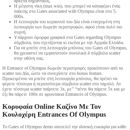
αρκετά σημαντικός.
Η μέγιστη νίκη (max win), που μπορεί να καταφέρει ένας
παίκτης στο Gates associated with Olympus είναι στο 5.
000x.
Η λειτουργία του κεραυνού του Δία είναι ενισχυμένη στη
λειτουργία των δωρεάν περιστροφών, αφού είναι πολύ πιο
συχνή.
Υπάρχουν όμορφα γραφικά στα Gates regarding Olympus
σύμβολα, που σχετίζονται κι εκείνα με την Αρχαία Ελλάδα.
Για να μπείτε στη λειτουργία μπόνους του Gates of Olympus,
θα χρειαστεί να εμφανιστούν συνολικά 4 σύμβολα scatter
στην οθόνη σας.
Η Entrance of Olympus δωρεάν περιστροφές προκύπτουν από τα
scatter του Δία, ώστε να συνεχίσετε στο bonus feature.
Προκειμένου να μπείτε στη λειτουργία μπόνους, θα πρέπει να
φέρετε τέσσερα ή περισσότερα σύμβολα scatter στο ταμπλό. Αν
έχετε τέσσερα scatter παίρνετε 3x, με” “πέντε θα πάρετε 5x και με
έξι θα πάρετε 100x σε φρουτακια Entrances of Olympus.
Κορυφαία Online Καζίνο Με Τον
Κουλοχέρη Entrances Of Olympus
Το Gates of Olympus demo αποτελεί την ιδανική ευκαιρία για κάθε