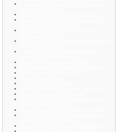
Κορυφαία Online Καζίνο Με Τον Κουλοχέρη
Entrances Of Olympus
Gates Of Olympus Θεματική Και Γραφικά
Ποιες Ειδικές Λειτουργίες Να Περιμένω Στο
Φρουτάκι Gates Of Olympus;
Πώς Να Παίξω Entrance Of Olympus Με
Πραγματικά Χρήματα
Πως Επηρεάζουν Τα Σύμβολα Στο Entrances Of
Olympus Το Gameplay;
Gates Of Olympus – Δωρεάν Παιχνίδι Και
Αναλυτική Αξιολόγηση Του Slot (
Gates Of Olympus Φρουτάκια Σύνοψη
Rtp Και Διακύμανση Entrances Of Olympus
Σύνοψη Gates Of Olympus Slot
Θεματική Και Γραφικά
Άλλα Δημοφιλή Φρουτάκια
Gates Of Olympus: Επισκόπηση Της Υποδοχής
Σύμβολα Και Γραμμές Πληρωμής
Τα Καλύτερα Gambling Establishment Για Το
Παιχνίδι Gates Of Olympus:
Βασική Στρατηγική Για Το Gates Of Olympus
Πώς Ενεργοποιώ Τη Λειτουργία Μπόνους Στον
Κουλοχέρη Gates Of Olympus;
Gates Of Olympus Rtp Και Μεταβλητότητα
Παίξε Entrance Of Olympus Στο Κινητό