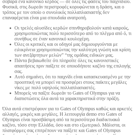
σοβαρά ένα κανονικό κέρδος — σε όλες τις φάσεις του παιχνιδιού.
Φυσικά, στις δωρεάν περιστροφές κορυφώνεται η δράση, και ο
τρόπος με τον οποίο ο συνολικός πολλαπλασιαστής δεν
επαναφέρεται είναι μια σπουδαία ανατροπή.
Οι τρελές αλυσίδες κερδών σπινθηροβολούν κατά καιρούς,
χρησιμοποιώντας πολύ περισσότερο από το πλέγμα από ό, τι
συνήθως σε έναν κανονικό κουλοχέρη.
Όλες οι κριτικές και οι οδηγοί μας δημιουργούνται με
ειλικρίνεια χρησιμοποιώντας την καλύτερη γνώση και κρίση
των ανεξάρτητων μελών” “της ομάδας ειδικών μας.
Πάντα βεβαιωθείτε ότι πληροίτε όλες τις κανονιστικές
απαιτήσεις πριν παίξετε σε οποιοδήποτε καζίνο της επιλογής
σας.
Αυτό σημαίνει, ότι το παιχνίδι είναι κατασκευασμένο με την
προοπτική να μπορεί να προσφέρει στους παίκτες μεγάλες
νίκες με πολύ υψηλούς πολλαπλασιαστές.
Μπορείς να παίξτε δωρεάν το Gates of Olympus για να
διαπιστώσεις όλα αυτά τα χαρακτηριστικά στην πράξη.
Όλα αυτά επιστρέφουν για το Gates of Olympus καθώς και αρκετές
αλλαγές, μικρές και μεγάλες. Η λειτουργία demo στο Gates of
Olympus είναι προσβάσιμη από τα περισσότερα διαδικτυακά
καζίνο, τόσο στην Ελλάδα, όσο και στο εξωτερικό. Μάλιστα, οι
πλατφόρμες σας επιτρέπουν να παίξετε και Gates of Olympus