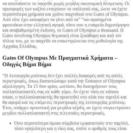
να απολαύσετε το παιχνίδι χωρίς μεγάλη οικονομική δέσμευση. Οι
προσφορές των καζίνο ενισχύουν το υπόλοιπό σας, ώστε να έχετε
περισσότερα χρήματα και χρόνο παιχνιδιού στο Gates of Olympus.
Από τότε έχει καταφέρει να γίνει από τα” “πιο αγαπημένα
φρουτάκια στην ελληνική αγορά, τόσο που η εταιρεία δημιούργησε
και αναβαθμισμένη έκδοση, το Gates of Olympus a thousand. Η
Gates involving Olympus θεματική είναι ξεκάθαρη και από τον
τίτλου του, με το παιχνίδι να επικεντρώνεται στη μυθολογία της
Αρχαίας Ελλάδας.
Gates Of Olympus Με Πραγματικά Χρήματα –
Οδηγός Βήμα Βήμα
“Η λειτουργία μπόνους δεν έχει πολλές διαφορές από τις απλές
περιστροφές, όπως διαπιστώσαμε κατά την Entrance of Olympus
αξιολόγηση. Τα 15 free spins, ωστόσο, θα διατηρήσουν τους
πολλαπλασιαστές σας σε κάθε γύρο. Αν έχετε νίκη σε κάποιο
rotate, ο πολλαπλασιαστής θα προστεθεί στο πλάι του ταμπλό και
θα αφορά και τις επόμενες περιστροφές της λειτουργίας μπόνους.
Έτσι, υπάρχει προοπτική για μεγάλα κέρδη, αν έχετε συγκεντρώσει
μεγάλο πολλαπλασιαστή στις τελευταίες περιστροφές.
Όσο περισσότερα όμοια σύμβολα εμφανιστούν στο ταμπλό,
τόσο υψηλότερη και η νίκη σας, οπότε ο αριθμός τους είναι