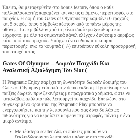
Έπειτα, θα μεταφερθείτε στο bonus feature, όπου ο κάθε
πολλαπλασιαστής παραμένει και για τις επόμενες περιστροφές στο
παιχνίδι. Η δομή του Gates of Olympus περιλαμβάνει 6 τροχούς
και 5 σειρές, όπου σύμβολα πέφτουν από το πάνω μέρος της
οθόνης. Το περιβάλλον χρήστη είναι ιδιαίτερα ξεκάθαρο και
εύχρηστο, με όλα τα σημαντικά πάνελ ελέγχου διαθέσιμα ακριβώς
κάτω από τους τροχούς. Υπάρχει ένα ευδιάκριτο κουμπί
περιστροφής, ενώ τα κουμπιά (+/-) επιτρέπουν εύκολη προσαρμογή
του στοιχήματος.
Gates Of Olympus – Δωρεάν Παιχνίδι Και
Αναλυτική Αξιολόγηση Του Slot (
Η Pragmatic Enjoy παρέχει τη δυνατότητα δωρεάν δοκιμής του
Gates of Olympus μέσα από την demo έκδοση. Προτείνουμε να
παίξεις δωρεάν πριν ξεκινήσεις με πραγματικά χρήματα, ώστε να
καταλάβεις απόλυτα πώς λειτουργεί το παιχνίδι. Επιπλέον, στο
συγκεκριμένο φρουτάκι της Pragmatic Play μπορείτε να
ενεργοποιήσετε και την λειτουργία που σας δίνει διπλάσιες
πιθανότητες για να κερδίσετε δωρεάν περιστροφές, πάντα με ένα
μικρό αντίτιμο.
Με τέσσερα scatter Δία, οι παίκτες μπορούν να
ξεκλειδώσουν τη λειτουργία μπόνους στο παιχνίδι.