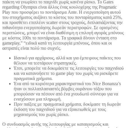
παίκτη να γνωρίσει το παιχνίδι χωρίς κανένα ρίσκο. Το Gates
regarding Olympus είναι άλλος ένας κουλοχέρης της Pragmatic
Play που προσφέρει το ποντάρισμα Ante. Η ενεργοποίηση αυτού
του στοιχήματος αυξάνει το κόστος του πονταρίσματος κατά 25%,
και προσθέτει επιπλέον scatter στους τροχούς, διπλασιάζοντας την
πιθανότητα ενεργοποίησης δωρεάν περιστροφών. Σε ορισμένες
περιπτώσεις, μπορεί να είναι διαθέσιμη η επιλογή αγοράς μπόνους
με κόστος 100x το ποντάρισμα. Τα γραφικά δίνουν ένταση στο
gameplay,” “ειδικά κατά τη λειτουργία μπόνους, όπου και οι
αστραπές είναι πολύ πιο συχνές.
Ιδανικό για αρχάριους, αλλά και για έμπειρους παίκτες που
θέλουν να τεστάρουν στρατηγικές.
Έτσι, μπορείτε να δοκιμάσετε τις λειτουργίες του παιχνιδιού
και να κατανοήσετε το game play του χωρίς να ρισκάρετε
πραγματικά χρήματα.
Ένα από τα κυριότερα χαρακτηριστικά του Nice Bonanza’s
ήταν οι πολλαπλασιαστές βόμβες ουράνιου τόξου που
μπορούσαν να πέσουν από ένα χνουδωτό σύννεφο για να
ενισχύσουν μια πληρωμή.
Πριν παίξεις με πραγματικά χρήματα, δοκίμασε τη δωρεάν
έκδοση του παιχνιδιού για να εξοικειωθείς με τους
μηχανισμούς του χωρίς ρίσκο.
Ο συνδυασμός αυτής της λειτουργίας με καταιγισμούς και