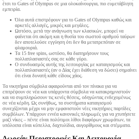
έτσι το Gates of Olympus σε μια ολοκαίνουργια, πιο ευμετάβλητη
εμπειρία.
Όλα αυτά επιστρέφουν για το Gates of Olympus καθώς και
αρκετές αλλαγές, μικρές και μεγάλες.
Ωστόσο, μετά την ανάγνωση των κλασικών, μπορεί να
φαίνεται ότι ακόμη και η θυσία του σωστού αριθμού ταύρων
δεν αποτελούσε εγγύηση ότι δεν θα μετατρεπόταν σε
φλαμουριά.
Τα 15 free spins, ωστόσο, θα διατηρήσουν τους
πολλαπλασιαστές σας σε κάθε γύρο.
Ο συνδυασμός αυτής της λειτουργίας με καταιγισμούς και
πολλαπλασιαστές (αν ο Δίας έχει διάθεση να δώσει) σημαίνει
ότι είναι δυνατή κάθε είδους χάος.
Τα νικητήρια σύμβολα αφαιρούνται από τον πίνακα για να
επιτρέψουν σε νέα και υπάρχοντα σύμβολα να κατακρημνιστούν
και να συμπληρώσουν τις κενές θέσεις, οδηγώντας ενδεχομένως
σε νέα κέρδη. Ως συνήθως, τα συστήματα καταιγισμού
συνεχίζονται μέχρι να μην εμφανιστούν νέες νικητήριες παρτίδες
συμβόλων. Υπάρχουν εννέα κανονικές πληρωμές για να χτυπήσετε
μαζί νίκες – πέντε είναι πολύτιμοι λίθοι διαφόρων χρωμάτων, τα
υπόλοιπα είναι κύπελλα, δαχτυλίδια, αυγορίθμους και στέμματα.
Δωρεάν Περιστροφές Και Λειτουργία