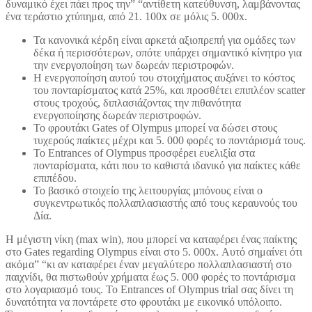
δυναμικό έχει πάει προς την” “αντίθετη κατεύθυνση, λαμβάνοντας
ένα τεράστιο χτύπημα, από 21. 100x σε μόλις 5. 000x.
Τα κανονικά κέρδη είναι αρκετά αξιοπρεπή για ομάδες των
δέκα ή περισσότερων, οπότε υπάρχει σημαντικό κίνητρο για
την ενεργοποίηση των δωρεάν περιστροφών.
Η ενεργοποίηση αυτού του στοιχήματος αυξάνει το κόστος
του πονταρίσματος κατά 25%, και προσθέτει επιπλέον scatter
στους τροχούς, διπλασιάζοντας την πιθανότητα
ενεργοποίησης δωρεάν περιστροφών.
Το φρουτάκι Gates of Olympus μπορεί να δώσει στους
τυχερούς παίκτες μέχρι και 5. 000 φορές το ποντάρισμά τους.
Το Entrances of Olympus προσφέρει ευελιξία στα
πονταρίσματα, κάτι που το καθιστά ιδανικό για παίκτες κάθε
επιπέδου.
Το βασικό στοιχείο της λειτουργίας μπόνους είναι ο
συγκεντρωτικός πολλαπλασιαστής από τους κεραυνούς του
Δία.
Η μέγιστη νίκη (max win), που μπορεί να καταφέρει ένας παίκτης
στο Gates regarding Olympus είναι στο 5. 000x. Αυτό σημαίνει ότι
ακόμα” “κι αν καταφέρει έναν μεγαλύτερο πολλαπλασιαστή στο
παιχνίδι, θα πιστωθούν χρήματα έως 5. 000 φορές το ποντάρισμα
στο λογαριασμό τους. Το Entrances of Olympus trial σας δίνει τη
δυνατότητα να ποντάρετε στο φρουτάκι με εικονικό υπόλοιπο.