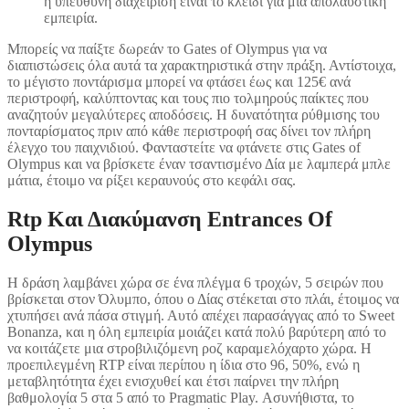
η υπεύθυνη διαχείριση είναι το κλειδί για μια απολαυστική
εμπειρία.
Μπορείς να παίξτε δωρεάν το Gates of Olympus για να
διαπιστώσεις όλα αυτά τα χαρακτηριστικά στην πράξη. Αντίστοιχα,
το μέγιστο ποντάρισμα μπορεί να φτάσει έως και 125€ ανά
περιστροφή, καλύπτοντας και τους πιο τολμηρούς παίκτες που
αναζητούν μεγαλύτερες αποδόσεις. Η δυνατότητα ρύθμισης του
πονταρίσματος πριν από κάθε περιστροφή σας δίνει τον πλήρη
έλεγχο του παιχνιδιού. Φανταστείτε να φτάνετε στις Gates of
Olympus και να βρίσκετε έναν τσαντισμένο Δία με λαμπερά μπλε
μάτια, έτοιμο να ρίξει κεραυνούς στο κεφάλι σας.
Rtp Και Διακύμανση Entrances Of
Olympus
Η δράση λαμβάνει χώρα σε ένα πλέγμα 6 τροχών, 5 σειρών που
βρίσκεται στον Όλυμπο, όπου ο Δίας στέκεται στο πλάι, έτοιμος να
χτυπήσει ανά πάσα στιγμή. Αυτό απέχει παρασάγγας από το Sweet
Bonanza, και η όλη εμπειρία μοιάζει κατά πολύ βαρύτερη από το
να κοιτάζετε μια στροβιλιζόμενη ροζ καραμελόχαρτο χώρα. Η
προεπιλεγμένη RTP είναι περίπου η ίδια στο 96, 50%, ενώ η
μεταβλητότητα έχει ενισχυθεί και έτσι παίρνει την πλήρη
βαθμολογία 5 στα 5 από το Pragmatic Play. Ασυνήθιστα, το