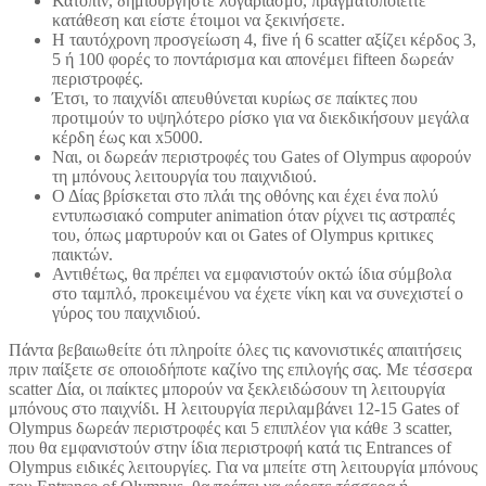
Κατόπιν, δημιουργήστε λογαριασμό, πραγματοποιείτε
κατάθεση και είστε έτοιμοι να ξεκινήσετε.
Η ταυτόχρονη προσγείωση 4, five ή 6 scatter αξίζει κέρδος 3,
5 ή 100 φορές το ποντάρισμα και απονέμει fifteen δωρεάν
περιστροφές.
Έτσι, το παιχνίδι απευθύνεται κυρίως σε παίκτες που
προτιμούν το υψηλότερο ρίσκο για να διεκδικήσουν μεγάλα
κέρδη έως και x5000.
Ναι, οι δωρεάν περιστροφές του Gates of Olympus αφορούν
τη μπόνους λειτουργία του παιχνιδιού.
Ο Δίας βρίσκεται στο πλάι της οθόνης και έχει ένα πολύ
εντυπωσιακό computer animation όταν ρίχνει τις αστραπές
του, όπως μαρτυρούν και οι Gates of Olympus κριτικες
παικτών.
Αντιθέτως, θα πρέπει να εμφανιστούν οκτώ ίδια σύμβολα
στο ταμπλό, προκειμένου να έχετε νίκη και να συνεχιστεί ο
γύρος του παιχνιδιού.
Πάντα βεβαιωθείτε ότι πληροίτε όλες τις κανονιστικές απαιτήσεις
πριν παίξετε σε οποιοδήποτε καζίνο της επιλογής σας. Με τέσσερα
scatter Δία, οι παίκτες μπορούν να ξεκλειδώσουν τη λειτουργία
μπόνους στο παιχνίδι. Η λειτουργία περιλαμβάνει 12-15 Gates of
Olympus δωρεάν περιστροφές και 5 επιπλέον για κάθε 3 scatter,
που θα εμφανιστούν στην ίδια περιστροφή κατά τις Entrances of
Olympus ειδικές λειτουργίες. Για να μπείτε στη λειτουργία μπόνους