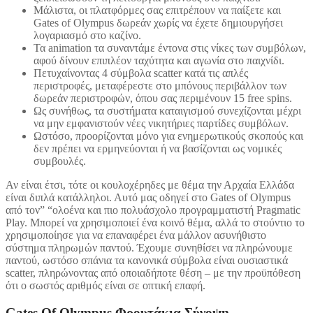
Μάλιστα, οι πλατφόρμες σας επιτρέπουν να παίξετε και
Gates of Olympus δωρεάν χωρίς να έχετε δημιουργήσει
λογαριασμό στο καζίνο.
Τα animation τα συναντάμε έντονα στις νίκες των συμβόλων,
αφού δίνουν επιπλέον ταχύτητα και αγωνία στο παιχνίδι.
Πετυχαίνοντας 4 σύμβολα scatter κατά τις απλές
περιστροφές, μεταφέρεστε στο μπόνους περιβάλλον των
δωρεάν περιστροφών, όπου σας περιμένουν 15 free spins.
Ως συνήθως, τα συστήματα καταιγισμού συνεχίζονται μέχρι
να μην εμφανιστούν νέες νικητήριες παρτίδες συμβόλων.
Ωστόσο, προορίζονται μόνο για ενημερωτικούς σκοπούς και
δεν πρέπει να ερμηνεύονται ή να βασίζονται ως νομικές
συμβουλές.
Αν είναι έτσι, τότε οι κουλοχέρηδες με θέμα την Αρχαία Ελλάδα
είναι διπλά κατάλληλοι. Αυτό μας οδηγεί στο Gates of Olympus
από τον” “ολοένα και πιο πολυάσχολο προγραμματιστή Pragmatic
Play. Μπορεί να χρησιμοποιεί ένα κοινό θέμα, αλλά το στούντιο το
χρησιμοποίησε για να επαναφέρει ένα μάλλον ασυνήθιστο
σύστημα πληρωμών παντού. Έχουμε συνηθίσει να πληρώνουμε
παντού, ωστόσο σπάνια τα κανονικά σύμβολα είναι ουσιαστικά
scatter, πληρώνοντας από οποιαδήποτε θέση – με την προϋπόθεση
ότι ο σωστός αριθμός είναι σε οπτική επαφή.
Gates Of Olympus Φρουτάκια Σύνοψη