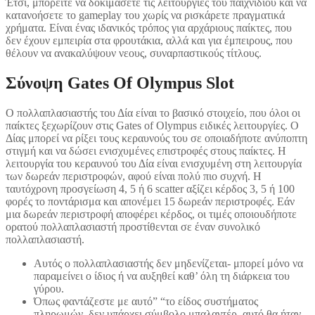
Έτσι, μπορείτε να δοκιμάσετε τις λειτουργίες του παιχνιδιού και να
κατανοήσετε το gameplay του χωρίς να ρισκάρετε πραγματικά
χρήματα. Είναι ένας ιδανικός τρόπος για αρχάριους παίκτες, που
δεν έχουν εμπειρία στα φρουτάκια, αλλά και για έμπειρους, που
θέλουν να ανακαλύψουν νεους, συναρπαστικούς τίτλους.
Σύνοψη Gates Of Olympus Slot
Ο πολλαπλασιαστής του Δία είναι το βασικό στοιχείο, που όλοι οι
παίκτες ξεχωρίζουν στις Gates of Olympus ειδικές λειτουργίες. Ο
Δίας μπορεί να ρίξει τους κεραυνούς του σε οποιαδήποτε ανύποπτη
στιγμή και να δώσει ενισχυμένες επιστροφές στους παίκτες. Η
λειτουργία του κεραυνού του Δία είναι ενισχυμένη στη λειτουργία
των δωρεάν περιστροφών, αφού είναι πολύ πιο συχνή. Η
ταυτόχρονη προσγείωση 4, 5 ή 6 scatter αξίζει κέρδος 3, 5 ή 100
φορές το ποντάρισμα και απονέμει 15 δωρεάν περιστροφές. Εάν
μια δωρεάν περιστροφή αποφέρει κέρδος, οι τιμές οποιουδήποτε
ορατού πολλαπλασιαστή προστίθενται σε έναν συνολικό
πολλαπλασιαστή.
Αυτός ο πολλαπλασιαστής δεν μηδενίζεται- μπορεί μόνο να
παραμείνει ο ίδιος ή να αυξηθεί καθ’ όλη τη διάρκεια του
γύρου.
Όπως φαντάζεστε με αυτό” “το είδος συστήματος
πληρωμών, δεν υπάρχει σύμβολο μπαλαντέρ, αυτό θα ήταν