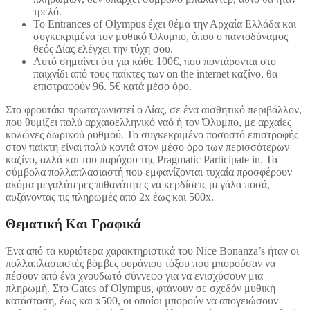
τρελό.
Το Entrances of Olympus έχει θέμα την Αρχαία Ελλάδα και
συγκεκριμένα τον μυθικό Όλυμπο, όπου ο παντοδύναμος
θεός Δίας ελέγχει την τύχη σου.
Αυτό σημαίνει ότι για κάθε 100€, που ποντάρονται στο
παιχνίδι από τους παίκτες των on the internet καζίνο, θα
επιστραφούν 96. 5€ κατά μέσο όρο.
Στο φρουτάκι πρωταγωνιστεί ο Δίας, σε ένα αισθητικό περιβάλλον,
που θυμίζει πολύ αρχαιοελληνικό ναό ή τον Όλυμπο, με αρχαίες
κολώνες δωρικού ρυθμού. Το συγκεκριμένο ποσοστό επιστροφής
στον παίκτη είναι πολύ κοντά στον μέσο όρο των περισσότερων
καζίνο, αλλά και του παρόχου της Pragmatic Participate in. Τα
σύμβολα πολλαπλασιαστή που εμφανίζονται τυχαία προσφέρουν
ακόμα μεγαλύτερες πιθανότητες να κερδίσεις μεγάλα ποσά,
αυξάνοντας τις πληρωμές από 2x έως και 500x.
Θεματική Και Γραφικά
Ένα από τα κυριότερα χαρακτηριστικά του Nice Bonanza’s ήταν οι
πολλαπλασιαστές βόμβες ουράνιου τόξου που μπορούσαν να
πέσουν από ένα χνουδωτό σύννεφο για να ενισχύσουν μια
πληρωμή. Στο Gates of Olympus, φτάνουν σε σχεδόν μυθική
κατάσταση, έως και x500, οι οποίοι μπορούν να απογειώσουν