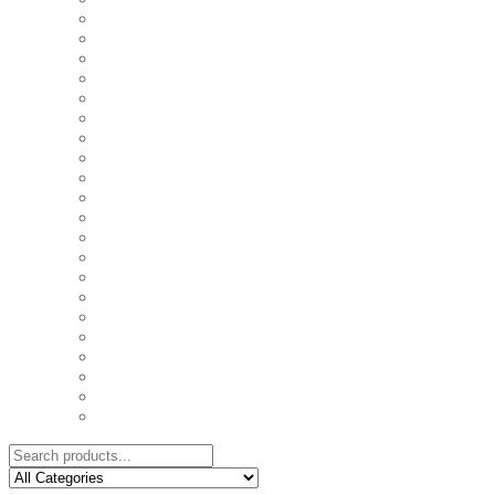
COASTERS
COUPLE'S TSHIRTS
CUSHIONS
FAMILY BIRTHDAY TSHIRTS
FAMILY MUGS
FRIDGE MAGNETS
FRIENDSHIP TSHIRTS
INSPIRATIONAL MUGS
KEY RINGS
KIDS PUZZLES
LADIES BIRTHDAY TSHIRTS
LADIES MOTIVATIONAL TSHIRTS
LOVER'S MUGS
MEN'S BIRTHDAY TSHIRTS
MEN'S MOTIVATIONAL TSHIRTS
PERSONAL GIFTS
SPLIT IMAGE CANVAS
SUBLIMATION MUGS & DRINKWARE
TRENDY MUGS
TRENDY TSHIRTS
WALL CLOCKS