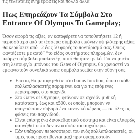
τις τελευταίες ενημερώσεις και πολλά άλλα.
Πως Επηρεάζουν Τα Σύμβολα Στο
Entrance Of Olympus Το Gameplay;
Όσον αφορά τις αξίες, αν καταφέρετε να τοποθετήσετε 12 ή
περισσότερα από τα τέσσερα σύμβολα εικόνων υψηλότερης αξίας,
θα κερδίσετε από 12 έως 50 φορές το ποντάρισμά σας. Όπως
φαντάζεστε με αυτό” “το είδος συστήματος πληρωμών, δεν
υπάρχει σύμβολο μπαλαντέρ, αυτό θα ήταν τρελό. Για να μπείτε
στη λειτουργία μπόνους του Gates of Olympus, θα χρειαστεί να
εμφανιστούν συνολικά some σύμβολα scatter στην οθόνη σας.
Έπειτα, θα μεταφερθείτε στο bonus function, όπου ο κάθε
πολλαπλασιαστής παραμένει και για τις επόμενες
περιστροφές στο παιχνίδι.
Στο Gates of Olympus, φτάνουν σε σχεδόν μυθική
κατάσταση, έως και x500, οι οποίοι μπορούν να
απογειώσουν σοβαρά ένα κανονικό κέρδος — σε όλες τις
φάσεις του παιχνιδιού.
Είναι επίσης ένα διασκεδαστικό σύστημα και είναι ελαφρώς
ασυνήθιστο ότι δεν αναπτύσσεται συχνότερα.
Εάν υπάρχουν περισσότεροι του ενός πολλαπλασιαστές, οι
τιμές τους προστίθενται μαζί πριν εφαρμοστούν.