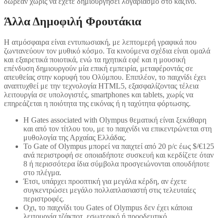
δωρεάν χωρίς να έχετε δημιουργήσει λογαριασμό στο καζίνο.
Άλλα Δημοφιλή Φρουτάκια
Η ατμόσφαιρα είναι εντυπωσιακή, με λεπτομερή γραφικά που
ζωντανεύουν τον μυθικό κόσμο. Τα κινούμενα σχέδια είναι ομαλά
και εξαιρετικά ποιοτικά, ενώ τα ηχητικά εφέ και η μουσική
επένδυση δημιουργούν μία επική εμπειρία, μεταφέροντάς σε
απευθείας στην κορυφή του Ολύμπου. Επιπλέον, το παιχνίδι έχει
αναπτυχθεί με την τεχνολογία HTML5, εξασφαλίζοντας τέλεια
λειτουργία σε υπολογιστές, smartphones και tablets, χωρίς να
επηρεάζεται η ποιότητα της εικόνας ή η ταχύτητα φόρτωσης.
Η Gates associated with Olympus θεματική είναι ξεκάθαρη
και από τον τίτλου του, με το παιχνίδι να επικεντρώνεται στη
μυθολογία της Αρχαίας Ελλάδας.
Το Gate of Olympus μπορεί να παιχτεί από 20 p/c έως $/€125
ανά περιστροφή σε οποιαδήποτε συσκευή και κερδίζετε όταν
8 ή περισσότερα ίδια σύμβολα προσγειώνονται οπουδήποτε
στο πλέγμα.
Έτσι, υπάρχει προοπτική για μεγάλα κέρδη, αν έχετε
συγκεντρώσει μεγάλο πολλαπλασιαστή στις τελευταίες
περιστροφές.
Οχι, το παιχνίδι του Gates of Olympus δεν έχει κάποια
λειτουργία τζάκποτ, εσωτερικό ή προοδευτικό.