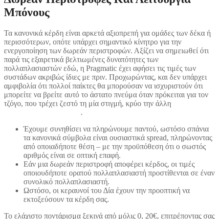
Μπόνους
Τα κανονικά κέρδη είναι αρκετά αξιοπρεπή για ομάδες των δέκα ή
περισσότερων, οπότε υπάρχει σημαντικό κίνητρο για την
ενεργοποίηση των δωρεάν περιστροφών. Αξίζει να σημειωθεί ότι
παρά τις εξαιρετικά βελτιωμένες δυνατότητες των
πολλαπλασιαστών εδώ, η Pragmatic έχει αφήσει τις τιμές των
συστάδων ακριβώς ίδιες με πριν. Προχωρώντας, και δεν υπάρχει
αμφιβολία ότι πολλοί παίκτες θα μπορούσαν να ισχυριστούν ότι
μπορείτε να βρείτε αυτό το άστατο πνεύμα όταν πρόκειται για τον
τζόγο, που τρέχει ζεστό τη μία στιγμή, κρύο την άλλη
play-
gatesofolympus-slot.com
.
Έχουμε συνηθίσει να πληρώνουμε παντού, ωστόσο σπάνια
τα κανονικά σύμβολα είναι ουσιαστικά spread, πληρώνοντας
από οποιαδήποτε θέση – με την προϋπόθεση ότι ο σωστός
αριθμός είναι σε οπτική επαφή.
Εάν μια δωρεάν περιστροφή αποφέρει κέρδος, οι τιμές
οποιουδήποτε ορατού πολλαπλασιαστή προστίθενται σε έναν
συνολικό πολλαπλασιαστή.
Ωστόσο, οι κεραυνοί του Δία έχουν την προοπτική να
εκτοξεύσουν τα κέρδη σας.
Το ελάχιστο ποντάρισμα ξεκινά από μόλις 0, 20€, επιτρέποντας σας