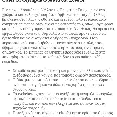
Είναι ένα κλασικό περιβάλλον της Pragmatic Enjoy με έντονα
χρώματα και καλοσχεδιασμένα σύμβολα στο παιχνίδι. Ο Δίας
βρίσκεται στο πλάι της οθόνης και έχει ένα πολύ εντυπωσιακό
computer animation όταν ρίχνει τις αστραπές του, όπως μαρτυρούν
και οι Gates of Olympus κριτικες παικτών. Αντιθέτως, θα πρέπει να
εμφανιστούν οκτώ ίδια σύμβολα στο ταμπλό, προκειμένου να
έχετε νίκη και να συνεχιστεί ο γύρος του παιχνιδιού. Όσο
περισσότερα όμοια σύμβολα εμφανιστούν στο ταμπλό, τόσο
υψηλότερη και η νίκη σας, οπότε ο αριθμός τους είναι αρκετά
σημαντικός. Το Entrance of Olympus προσφέρει ευελιξία στα
πονταρίσματα, κάτι που το καθιστά ιδανικό για παίκτες κάθε
επιπέδου.
Σε κάθε περιστροφή με νίκη και μπόνους πολλαπλασιαστή,
αυτός παραμένει και για τις επόμενες δωρεάν περιστροφές.
Ο Δίας μπορεί να ρίξει τους κεραυνούς του σε οποιαδήποτε
ανύποπτη στιγμή και να δώσει ενισχυμένες επιστροφές
στους παίκτες.
Το tychebets. grms είναι μια ανεξάρτητη πηγή πληροφοριών
σχετικά με τα διαδικτυακά καζίνο και τα διαδικτυακά
παιχνίδια καζίνο, που δεν ελέγχεται από κανέναν φορέα
τυχερών παιχνιδιών.
Πριν ξεκινήσετε, σιγουρευτείτε ότι έχετε ορίσει το όριο σας,