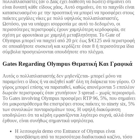
πολλαπλασιαστές (αν ο Δίας έχει διάθεση να δώσει) σημαίνει ότι
είναι δυνατή κάθε είδους χάος. Αυτό σημαίνει, ότι το παιχνίδι είναι
κατασκευασμένο με την προοπτική να μπορεί να προσφέρει στους
παίκτες μεγάλες νίκες με πολύ υψηλούς πολλαπλασιαστές.
Ωστόσο, για να υπάρχει ισορροπία με αυτό το δεδομένο, οι
περισσότερες περιστροφές έχουν χαμηλότερη κερδοφορία, σε
σχέση με φρουτάκια με χαμηλή μεταβλητότητα. Το Gate of
Olympus μπορεί να παιχτεί από 20 p/c έως $/€125 ανά περιστροφή
σε οποιαδήποτε συσκευή και κερδίζετε όταν 8 ή περισσότερα ίδια
σύμβολα προσγειώνονται οπουδήποτε στο πλέγμα.
Gates Regarding Olympus Θεματική Και Γραφικά
Αυτός ο πολλαπλασιαστής δεν μηδενίζεται- μπορεί μόνο να
παραμείνει ο ίδιος ή να αυξηθεί καθ’ όλη τη διάρκεια του γύρου. Ο
γύρος μπορεί επίσης να παραταθεί, καθώς απονέμονται 5 επιπλέον
δωρεάν περιστροφές όταν χτυπήσουν 3 spread – χωρίς περιορισμό.
Το Gates involving Olympus προσφέρει RTP 96, 5%, που σημαίνει
ότι μακροπρόθεσμα θα επιστρέψει στους παίκτες το ninety six, 5%
των συνολικών πονταρισμάτων τους. Η υψηλή διακύμανση
υποδηλώνει ότι τα κέρδη εμφανίζονται λιγότερο συχνά, αλλά όταν
έρθουν, είναι συνήθως σημαντικά υψηλότερα.
Η λειτουργία demo στο Entrance of Olympus είναι
προσβάσιμη από τα περισσότερα διαδικτυακά καζίνο, τόσο