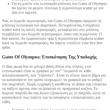
Για να μπείτε στη λειτουργία μπόνους του Gates of Olympus,
θα πρέπει να φέρετε τέσσερα ή περισσότερα scatter με τον
Δία στο ταμπλό.
Ναι, οι δωρεάν περιστροφές του Gates of Olympus αφορούν τη
μπόνους λειτουργία του παιχνιδιού. Πετυχαίνοντας 4 σύμβολα
scatter κατά τις απλές περιστροφές, μεταφέρεστε στο μπόνους
περιβάλλον των δωρεάν περιστροφών, όπου σας περιμένουν 15
free moves. Αν εμφανιστούν τρία ή περισσότερα σύμβολα scatter
κατά τις δωρεάν περιστροφές, θα πάρετε επιπλέον your five free
spins.
Gates Of Olympus: Επισκόπηση Της Υποδοχής
Ο Δίας αιωρείται σε μόνιμη βάση δίπλα στις στήλες, ενώ
εντυπωσιακό είναι το γραφικό με τον” “κεραυνό σε κάθε
πολλαπλασιαστή, που “εξαπολεί”. Είναι το τέλειο πρώτο βήμα για
να κατανοήσετε τον τρόπο πληρωμών, τα γραφικά και το ρυθμό
του παιχνιδιού. Χωρίς εγγραφή ή κατάθεση, το demo σας επιτρέπει
να παίξετε άμεσα, σαν να ήσασταν σε πραγματικό καζίνο. Το
δωρεάν παιχνίδι θα σας δώσει εξοικείωση με το παιχνίδι, ώστε να
κατανοήσετε πως παίζετε και να αποφύγετε επιπολαιότητες και
λάθη.