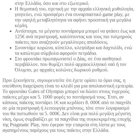
στην Ελλάδα, όσο και στο εξωτερικό.
Η θεματική του, σχετική με την αρχαία ελληνική μυθολογία,
γοητεύει, ενώ προσφέρει ένα συναρπαστικό game play, με
την υψηλή μεταβλητότητα να αφήνει προοπτική για μεγάλα
κέρδη.
Αντίστοιχα, το μέγιστο ποντάρισμα μπορεί να φτάσει έως και
125€ ανά περιστροφή, καλύπτοντας και τους πιο τολμηρούς
παίκτες που αναζητούν μεγαλύτερες αποδόσεις.
Συναντάμε κορώνα, κύπελλο, κλεψύδρα και δαχτυλίδι, ενώ
τα κατώτερα σύμβολα αφορούν πετράδια.
Στο φρουτάκι πρωταγωνιστεί ο Δίας, σε ένα αισθητικό
περιβάλλον, που θυμίζει πολύ αρχαιοελληνικό ναό ή τον
Όλυμπο, με αρχαίες κολώνες δωρικού ρυθμού.
Πριν ξεκινήσετε, σιγουρευτείτε ότι έχετε ορίσει το όριο σας, η
υπεύθυνη διαχείριση είναι το κλειδί για μια απολαυστική εμπειρία.
Το φρουτάκι Gates of Olympus μπορεί να δώσει στους τυχερούς
παίκτες μέχρι και 5. 1000 φορές το ποντάρισμά τους. Έτσι, αν
κάποιος παίκτης ποντάρει 1€ και κερδίσει 8. 000€ από το παιχνίδι
σε μία περιστροφή ή λειτουργία μπόνους, τότε στον λογαριασμό
του θα πιστωθούν τα 5. 000€. Δεν είναι μια πολύ μεγάλη μέγιστη
νίκη, όμως συμβαδίζει με τα παιχνίδια της συγκεκριμένης εποχής
της Pragmatic Play, που έφεραν την εταιρεία στη λίστα με τους
αγαπημένους παρόχους για τους παίκτες στην Ελλάδα.