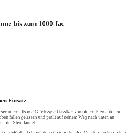
nne bis zum 1000-fac
en Einsatz.
ieser unterhaltsame Glücksspielklassiker kombiniert Elemente von
 oben fallen gelassen und prallt auf seinem Weg nach unten an
h der Stein landet.
birgt die Möglichkeit auf einen überraschenden Gewinn. Insbesondere