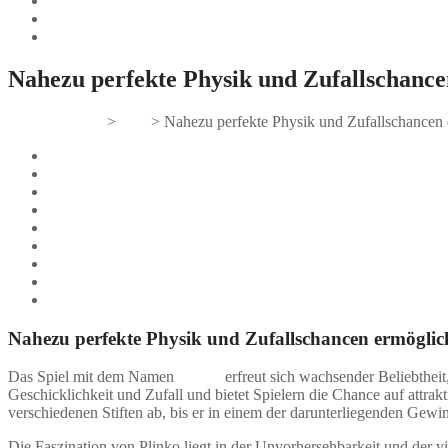
Nahezu perfekte Physik und Zufallschanc
Gifts And Tees
>
Post
>
Nahezu perfekte Physik und Zufallschancen
Nahezu perfekte Physik und Zufallschancen ermöglichen beei
Wie funktioniert Plinko im Detail?
Die Physik hinter Plinko
Strategien für Plinko – Gibt es sie?
Plinko im Vergleich zu anderen Glücksspielen
Vor- und Nachteile von Plinko
Online Plinko: Worauf sollte man achten?
Die Zukunft von Plinko
Neue Technologien und Plinko
Nahezu perfekte Physik und Zufallschancen ermöglic
Das Spiel mit dem Namen
plinko
erfreut sich wachsender Beliebtheit
Geschicklichkeit und Zufall und bietet Spielern die Chance auf attrak
verschiedenen Stiften ab, bis er in einem der darunterliegenden Gew
Die Faszination von Plinko liegt in der Unvorhersehbarkeit und der vi