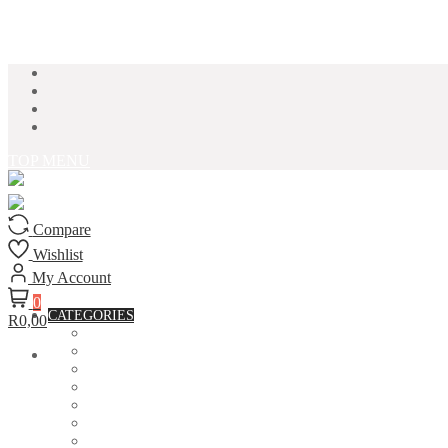
Skip to content
TOP MENU
Compare
Wishlist
My Account
0
CATEGORIES
R0,00
ACCESSORIES
ASSORTED BAGS
BIBLE VERSE'S MUGS
BIRTHDAY MUGS
BOTTLES
CANVAS POTRAITS
COASTERS