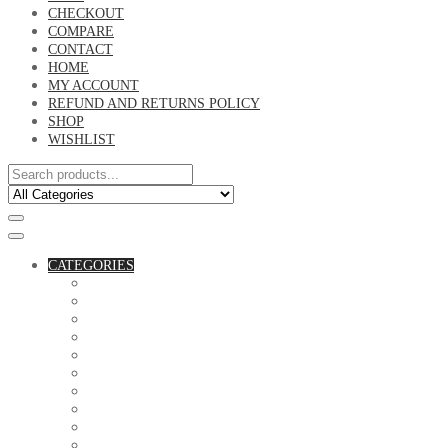
CHECKOUT
COMPARE
CONTACT
HOME
MY ACCOUNT
REFUND AND RETURNS POLICY
SHOP
WISHLIST
CATEGORIES
ACCESSORIES
ASSORTED BAGS
BIBLE VERSE'S MUGS
BIRTHDAY MUGS
BOTTLES
CANVAS POTRAITS
COASTERS
COUPLE'S TSHIRTS
CUSHIONS
FAMILY BIRTHDAY TSHIRTS