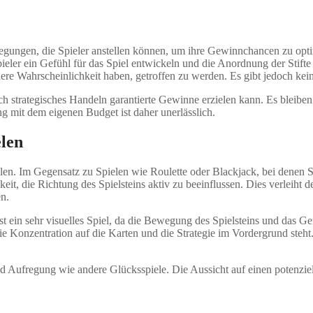
rlegungen, die Spieler anstellen können, um ihre Gewinnchancen zu optim
er ein Gefühl für das Spiel entwickeln und die Anordnung der Stifte be
re Wahrscheinlichkeit haben, getroffen zu werden. Es gibt jedoch kei
rch strategisches Handeln garantierte Gewinne erzielen kann. Es bleibe
 mit dem eigenen Budget ist daher unerlässlich.
elen
elen. Im Gegensatz zu Spielen wie Roulette oder Blackjack, bei denen Sp
eit, die Richtung des Spielsteins aktiv zu beeinflussen. Dies verleiht
en.
 ist ein sehr visuelles Spiel, da die Bewegung des Spielsteins und das 
ie Konzentration auf die Karten und die Strategie im Vordergrund steht
nd Aufregung wie andere Glücksspiele. Die Aussicht auf einen potenzie