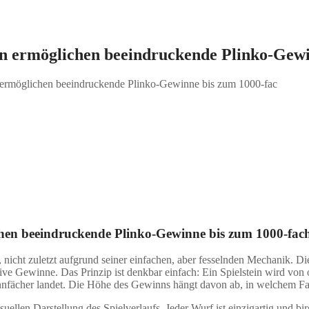
en ermöglichen beeindruckende Plinko-Gewi
 ermöglichen beeindruckende Plinko-Gewinne bis zum 1000-fac
ndruckende Plinko-Gewinne bis zum 1000-fachen Einsatz.
hen beeindruckende Plinko-Gewinne bis zum 1000-fach
, nicht zuletzt aufgrund seiner einfachen, aber fesselnden Mechanik. D
tive Gewinne. Das Prinzip ist denkbar einfach: Ein Spielstein wird von
innfächer landet. Die Höhe des Gewinns hängt davon ab, in welchem Fac
suellen Darstellung des Spielverlaufs. Jeder Wurf ist einzigartig und 