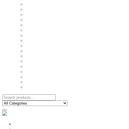
FAMILY MUGS
FRIDGE MAGNETS
FRIENDSHIP TSHIRTS
INSPIRATIONAL MUGS
KEY RINGS
KIDS PUZZLES
LADIES BIRTHDAY TSHIRTS
LADIES MOTIVATIONAL TSHIRTS
LOVER'S MUGS
MEN'S BIRTHDAY TSHIRTS
MEN'S MOTIVATIONAL TSHIRTS
PERSONAL GIFTS
SPLIT IMAGE CANVAS
SUBLIMATION MUGS & DRINKWARE
TRENDY MUGS
TRENDY TSHIRTS
WALL CLOCKS