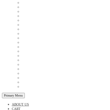
COUPLE'S TSHIRTS
CUSHIONS
FAMILY BIRTHDAY TSHIRTS
FAMILY MUGS
FRIDGE MAGNETS
FRIENDSHIP TSHIRTS
INSPIRATIONAL MUGS
KEY RINGS
KIDS PUZZLES
LADIES BIRTHDAY TSHIRTS
LADIES MOTIVATIONAL TSHIRTS
LOVER'S MUGS
MEN'S BIRTHDAY TSHIRTS
MEN'S MOTIVATIONAL TSHIRTS
PERSONAL GIFTS
SPLIT IMAGE CANVAS
SUBLIMATION MUGS & DRINKWARE
TRENDY MUGS
TRENDY TSHIRTS
WALL CLOCKS
Primary Menu
ABOUT US
CART