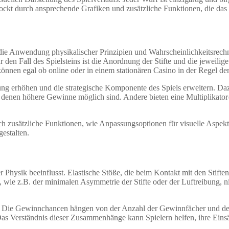
 lockt durch ansprechende Grafiken und zusätzliche Funktionen, die das S
 für die Anwendung physikalischer Prinzipien und Wahrscheinlichkeitsrech
n Fall des Spielsteins ist die Anordnung der Stifte und die jeweilige
können egal ob online oder in einem stationären Casino in der Regel de
ung erhöhen und die strategische Komponente des Spiels erweitern. Daz
denen höhere Gewinne möglich sind. Andere bieten eine Multiplikator-Fu
auch zusätzliche Funktionen, wie Anpassungsoptionen für visuelle Aspekt
estalten.
r Physik beeinflusst. Elastische Stöße, die beim Kontakt mit den Stift
ie z.B. der minimalen Asymmetrie der Stifte oder der Luftreibung, nic
le. Die Gewinnchancen hängen von der Anzahl der Gewinnfächer und de
as Verständnis dieser Zusammenhänge kann Spielern helfen, ihre Einsät