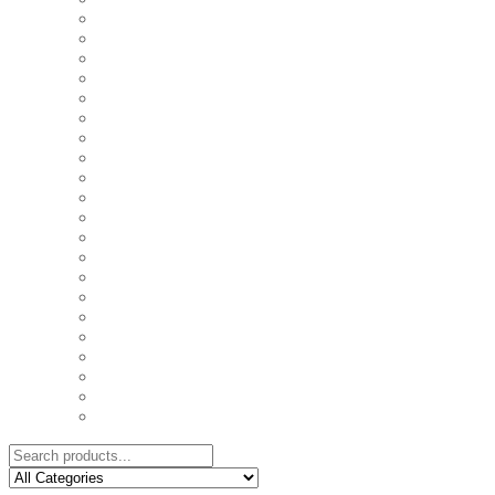
COASTERS
COUPLE'S TSHIRTS
CUSHIONS
FAMILY BIRTHDAY TSHIRTS
FAMILY MUGS
FRIDGE MAGNETS
FRIENDSHIP TSHIRTS
INSPIRATIONAL MUGS
KEY RINGS
KIDS PUZZLES
LADIES BIRTHDAY TSHIRTS
LADIES MOTIVATIONAL TSHIRTS
LOVER'S MUGS
MEN'S BIRTHDAY TSHIRTS
MEN'S MOTIVATIONAL TSHIRTS
PERSONAL GIFTS
SPLIT IMAGE CANVAS
SUBLIMATION MUGS & DRINKWARE
TRENDY MUGS
TRENDY TSHIRTS
WALL CLOCKS