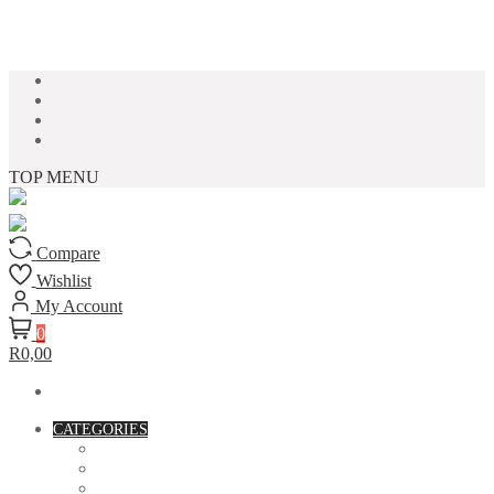
Skip to content
TOP MENU
Compare
Wishlist
My Account
0
R0,00
CATEGORIES
ACCESSORIES
ASSORTED BAGS
BIBLE VERSE'S MUGS