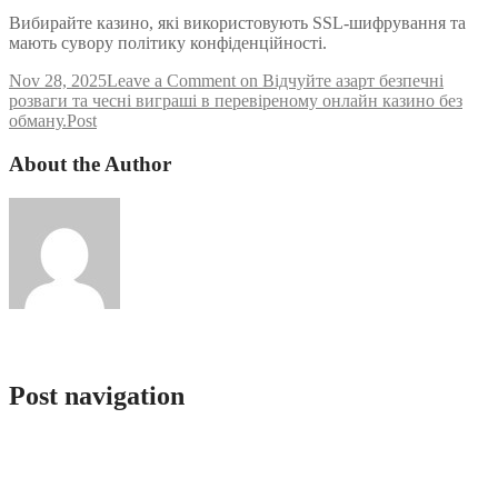
Вибирайте казино, які використовують SSL-шифрування та
мають сувору політику конфіденційності.
Nov 28, 2025
Leave a Comment
on Відчуйте азарт безпечні
розваги та чесні виграші в перевіреному онлайн казино без
обману.
Post
About the Author
admlnlx
Post navigation
Відчуйте адреналін азарту та виграшні комбінації у світі
казино онлайн вже зараз!
Відчуй смак великої гри твій шлях до захопливих виграшів у