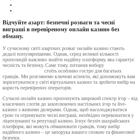
Програми лояльності
Технічна підтримка та безпека даних
Відчуйте азарт: безпечні розваги та чесні
виграші в перевіреному онлайн казино без
обману.
У сучасному світі азартних розваг онлайн казино стають
дедалі популярнішими. Однак, серед великої кількості
пропозицій важливо знайти надійну платформу, яка гарантує
чесність та безпеку. Саме тому, питання вибору
онлайн
казино без обману
стоїть особливо гостро для багатьох
гравців. Ми розглянемо ключові аспекти, які допоможуть вам
зорієнтуватися у світі віртуальних казино та зробити вибір на
користь перевірених операторів.
Сучасні онлайн казино пропонують широкий спектр ігор – від
класичних слотів до захоплюючих настільних ігор та live-
казино з живими дилерами. Однак, щоб насолоджуватися
грою та отримувати чесні виграші, необхідно переконатися у
ліцензуванні та репутації казино. Існує безліч шахрайських
платформ, які можуть обманювати гравців, тому вибір
надійного казино – це запорука вашого спокою та фінансової
безпеки.