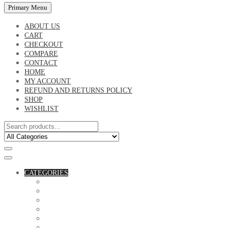
Primary Menu
ABOUT US
CART
CHECKOUT
COMPARE
CONTACT
HOME
MY ACCOUNT
REFUND AND RETURNS POLICY
SHOP
WISHLIST
CATEGORIES
ACCESSORIES
ASSORTED BAGS
BIBLE VERSE'S MUGS
BIRTHDAY MUGS
BOTTLES
CANVAS POTRAITS