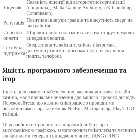
Наявність ліцензії від авторитетної організації
Ліцензія
(наприклад, Malta Gaming Authority, UK Gambling
Commission).
Позитивні відгуки гравців та відсутність скарг на
Репутація
шахрайство.
Способи
Широкий вибір платіжних систем та зручні умови
оплати
виведення коштів.
Оперативна та якісна технічна підтримка,
Технічна
доступна різними способами (чат, електронна
підтримка
пошта, телефон).
Якість програмного забезпечення та
ігор
Якість програмного забезпечення, яке використовує онлайн
казино, має вирішальне значення для вашого ігрового досвіду.
Переконайтеся, що казино співпрацює з провідними
розробниками ігор, такими як NetEnt, Microgaming, Play’n GO
та інші.
Ці розробники пропонують широкий вибір ігор з
високоякісною графікою, захоплюючим геймплеєм та чесними
алгоритмами генерації випадкових чисел (RNG). RNG