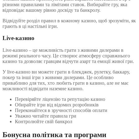
різними правилами та лімітами ставок. Вибирайте гру, яка
відповідає вашому рівню досвіду та банкролу.
Відвідуйте розділ правил в кожному казино, щоб зрозуміти, як
грають в ці настільні ігри.
Live-казино
Live-казино – це можливість грати з живими дилерами в
режимі реального часу. Це створює атмосферу справжнього
казино та дозволяє гравцям відчути азарт та емоції живої гри.
У live-казино ви можете грати в блекджек, рулетку, баккару,
покер та інші ігри з живими дилерами. Це особливо
привабливо для тих, хто любить грати в казино, але не має
можливості відвідати наземне казино.
Перевіряйте ліцензію та репутацію казино
Обирайте ігри від відомих розробників
Переконайтеся в зручності способів оплати
Уважно читайте правила гри
Контролюйте свій банкрол
Бонусна політика та програми