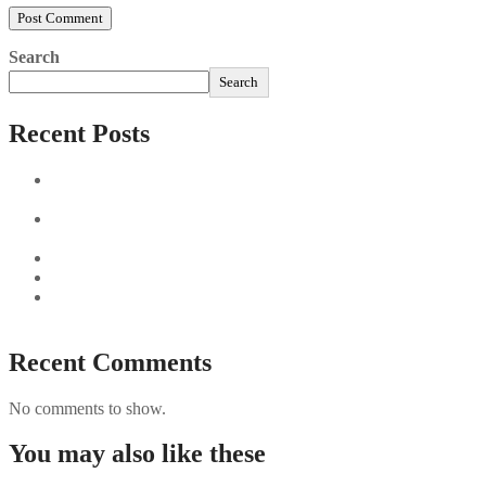
Search
Search
Recent Posts
Sushi Take Delivery Las Condes Santiago Metropolitana
Sushi en Chile
Aus und vorbei: Kreistag Bayreuth beschließt das Ende für
die Hotelfachschule Pegnitz
Najszybciej Wypłacalne Kasyna w Polsce: Szybkie Wypłaty!
Best Paysafecard Casinos
Google tests revamped Google Finance with AI upgrades,
live news feed
Recent Comments
No comments to show.
You may also like these