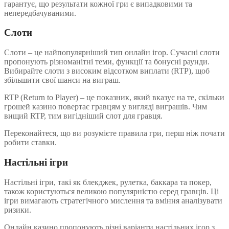
гарантує, що результати кожної гри є випадковими та
непередбачуваними.
Слоти
Слоти – це найпопулярніший тип онлайн ігор. Сучасні слоти
пропонують різноманітні теми, функції та бонусні раунди.
Вибирайте слоти з високим відсотком виплати (RTP), щоб
збільшити свої шанси на виграш.
RTP (Return to Player) – це показник, який вказує на те, скільки
грошей казино повертає гравцям у вигляді виграшів. Чим
вищий RTP, тим вигідніший слот для гравця.
Переконайтеся, що ви розумієте правила гри, перш ніж почати
робити ставки.
Настільні ігри
Настільні ігри, такі як блекджек, рулетка, баккара та покер,
також користуються великою популярністю серед гравців. Ці
ігри вимагають стратегічного мислення та вміння аналізувати
ризики.
Онлайн казино пропонують різні варіанти настільних ігор з