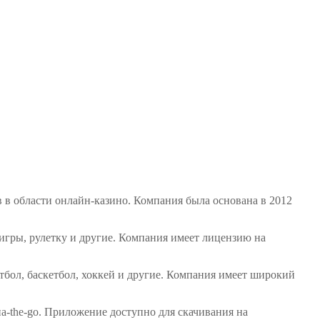
 в области онлайн-казино. Компания была основана в 2012
игры, рулетку и другие. Компания имеет лицензию на
бол, баскетбол, хоккей и другие. Компания имеет широкий
а-the-go. Приложение доступно для скачивания на