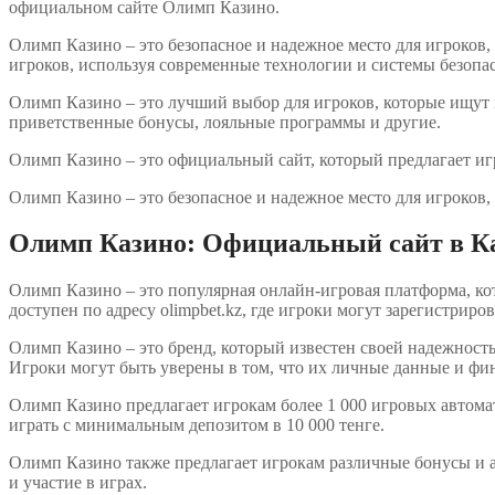
официальном сайте Олимп Казино.
Олимп Казино – это безопасное и надежное место для игроков,
игроков, используя современные технологии и системы безопа
Олимп Казино – это лучший выбор для игроков, которые ищут 
приветственные бонусы, лояльные программы и другие.
Олимп Казино – это официальный сайт, который предлагает иг
Олимп Казино – это безопасное и надежное место для игроков,
Олимп Казино: Официальный сайт в Ка
Олимп Казино – это популярная онлайн-игровая платформа, к
доступен по адресу olimpbet.kz, где игроки могут зарегистриров
Олимп Казино – это бренд, который известен своей надежност
Игроки могут быть уверены в том, что их личные данные и ф
Олимп Казино предлагает игрокам более 1 000 игровых автомато
играть с минимальным депозитом в 10 000 тенге.
Олимп Казино также предлагает игрокам различные бонусы и а
и участие в играх.