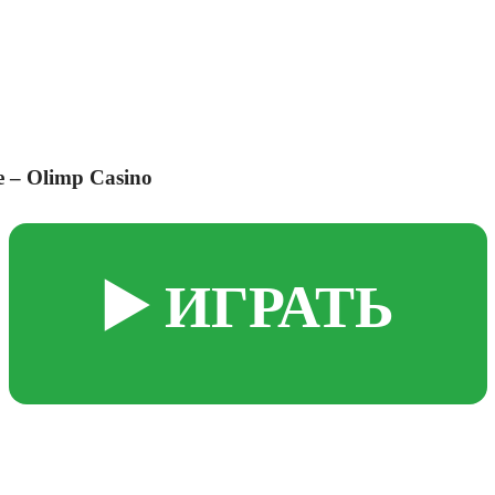
 – Olimp Casino
▶️ ИГРАТЬ