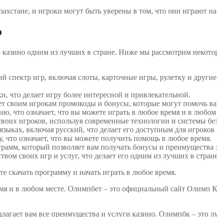
ахстане, и игроки могут быть уверены в том, что они играют н
о
о казино одним из лучших в стране. Ниже мы рассмотрим некото
спектр игр, включая слоты, карточные игры, рулетку и другие. Э
и, что делает игру более интересной и привлекательной.
т своим игрокам промокоды и бонусы, которые могут помочь ва
, что означает, что вы можете играть в любое время и в любом 
своих игроков, используя современные технологии и системы бе
ыках, включая русский, что делает его доступным для игроков 
, что означает, что вы можете получить помощь в любое время.
амм, который позволяет вам получать бонусы и преимущества з
вом своих игр и услуг, что делает его одним из лучших в стране
 скачать программу и начать играть в любое время.
емя и в любом месте. Олимпбет – это официальный сайт Олимп К
агает вам все преимущества и услуги казино. Олимпбк – это лу