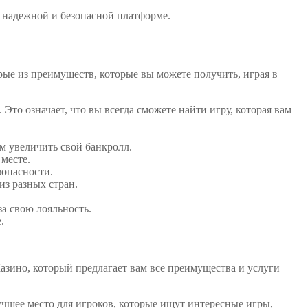
а надежной и безопасной платформе.
рые из преимуществ, которые вы можете получить, играя в
то означает, что вы всегда сможете найти игру, которая вам
м увеличить свой банкролл.
месте.
зопасности.
из разных стран.
а свою лояльность.
.
азино, который предлагает вам все преимущества и услуги
чшее место для игроков, которые ищут интересные игры,