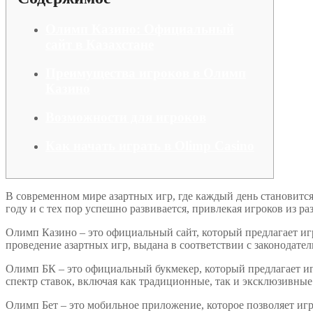
Олимп Казино: Официальный
сайт в Казахстане
Преимущества игроков в Олимп
Казино
Возможности для игроков
Как начать играть в Olimp Casino
В современном мире азартных игр, где каждый день становитс
году и с тех пор успешно развивается, привлекая игроков из ра
Олимп Казино – это официальный сайт, который предлагает иг
проведение азартных игр, выдана в соответствии с законодател
Олимп БК – это официальный букмекер, который предлагает иг
спектр ставок, включая как традиционные, так и эксклюзивные
Олимп Бет – это мобильное приложение, которое позволяет игр