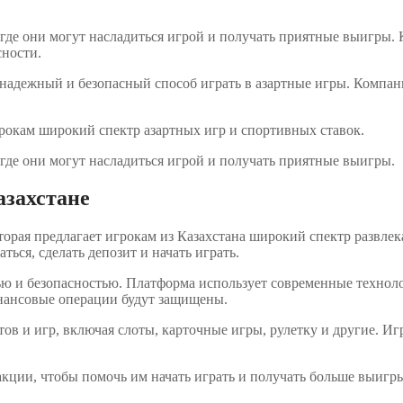
 где они могут насладиться игрой и получать приятные выигры.
сности.
надежный и безопасный способ играть в азартные игры. Компан
рокам широкий спектр азартных игр и спортивных ставок.
 где они могут насладиться игрой и получать приятные выигры.
захстане
оторая предлагает игрокам из Казахстана широкий спектр разв
аться, сделать депозит и начать играть.
ью и безопасностью. Платформа использует современные техноло
инансовые операции будут защищены.
в и игр, включая слоты, карточные игры, рулетку и другие. Игр
кции, чтобы помочь им начать играть и получать больше выигр