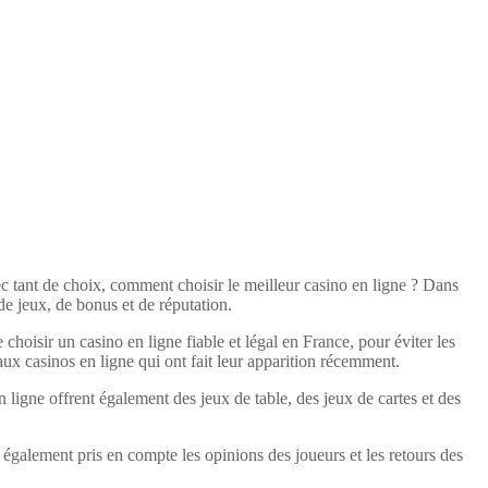
ec tant de choix, comment choisir le meilleur casino en ligne ? Dans
de jeux, de bonus et de réputation.
de choisir un casino en ligne fiable et légal en France, pour éviter les
ux casinos en ligne qui ont fait leur apparition récemment.
en ligne offrent également des jeux de table, des jeux de cartes et des
s également pris en compte les opinions des joueurs et les retours des