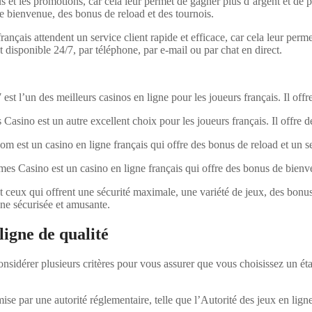
us et les promotions, car cela leur permet de gagner plus d’argent et de 
de bienvenue, des bonus de reload et des tournois.
s français attendent un service client rapide et efficace, car cela leur p
t disponible 24/7, par téléphone, par e-mail ou par chat en direct.
t l’un des meilleurs casinos en ligne pour les joueurs français. Il offre 
Casino est un autre excellent choix pour les joueurs français. Il offre d
 est un casino en ligne français qui offre des bonus de reload et un se
es Casino est un casino en ligne français qui offre des bonus de bienve
nt ceux qui offrent une sécurité maximale, une variété de jeux, des bonu
gne sécurisée et amusante.
ligne de qualité
nsidérer plusieurs critères pour vous assurer que vous choisissez un ét
ise par une autorité réglementaire, telle que l’Autorité des jeux en lig