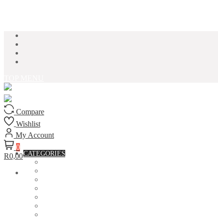
Skip to content
TOP MENU
Compare
Wishlist
My Account
0
CATEGORIES
R0,00
ACCESSORIES
ASSORTED BAGS
BIBLE VERSE'S MUGS
BIRTHDAY MUGS
BOTTLES
CANVAS POTRAITS
COASTERS