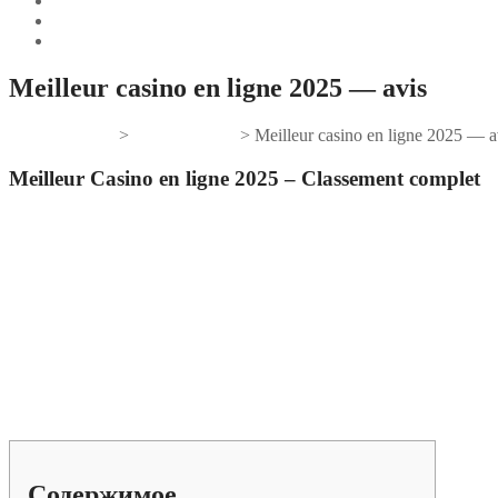
Meilleur casino en ligne 2025 — avis
Gifts And Tees
>
Uncategorized
>
Meilleur casino en ligne 2025 — a
Meilleur Casino en ligne 2025 – Classement complet
Содержимое