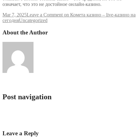
означает, что это не достойное онлайн-казино.
Mar 7, 2025
Leave a Comment
on Комета казино – live-казино на
сегодня
Uncategorized
About the Author
admlnlx
Post navigation
Jak mitologia i nowoczesne gry pokazują dążenie do
nieśmiertelności
Pinco AZ mobil 2025
Leave a Reply