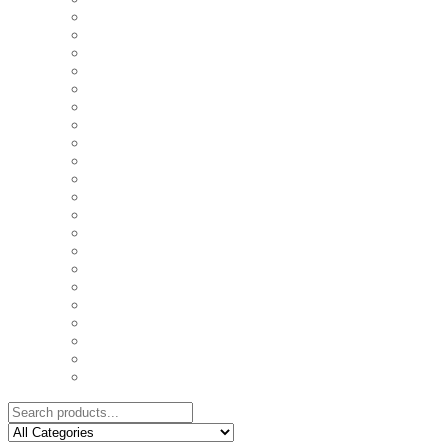
COASTERS
COUPLE'S TSHIRTS
CUSHIONS
FAMILY BIRTHDAY TSHIRTS
FAMILY MUGS
FRIDGE MAGNETS
FRIENDSHIP TSHIRTS
INSPIRATIONAL MUGS
KEY RINGS
KIDS PUZZLES
LADIES BIRTHDAY TSHIRTS
LADIES MOTIVATIONAL TSHIRTS
LOVER'S MUGS
MEN'S BIRTHDAY TSHIRTS
MEN'S MOTIVATIONAL TSHIRTS
PERSONAL GIFTS
SPLIT IMAGE CANVAS
SUBLIMATION MUGS & DRINKWARE
TRENDY MUGS
TRENDY TSHIRTS
WALL CLOCKS