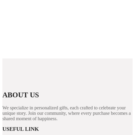
Westace Casino New Zealand: Overview and
Options for Players
Rabona demo: útmutató, funkciók és áttekintés a
kaszinó világáról
PUBG Mobile Blog Guide: Features, Performance
Tips, and Security for Players
ABOUT US
We specialize in personalized gifts, each crafted to celebrate your
unique story. Join our community, where every purchase becomes a
shared moment of happiness.
USEFUL LINK