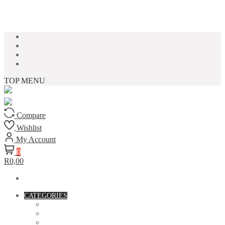
Skip to content
TOP MENU
Compare
Wishlist
My Account
0
R0,00
CATEGORIES
ACCESSORIES
ASSORTED BAGS
BIBLE VERSE'S MUGS