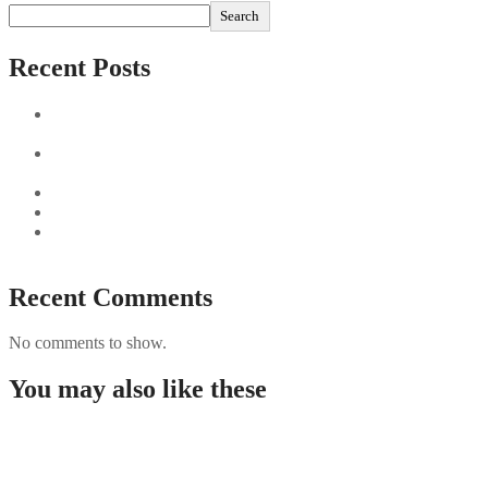
Search
Recent Posts
Sushi Take Delivery Las Condes Santiago Metropolitana
Sushi en Chile
Aus und vorbei: Kreistag Bayreuth beschließt das Ende für
die Hotelfachschule Pegnitz
Najszybciej Wypłacalne Kasyna w Polsce: Szybkie Wypłaty!
Best Paysafecard Casinos
Google tests revamped Google Finance with AI upgrades,
live news feed
Recent Comments
No comments to show.
You may also like these
Guida completa per giocare nei casino non AAMS in
Italia