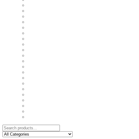
COASTERS
COUPLE'S TSHIRTS
CUSHIONS
FAMILY BIRTHDAY TSHIRTS
FAMILY MUGS
FRIDGE MAGNETS
FRIENDSHIP TSHIRTS
INSPIRATIONAL MUGS
KEY RINGS
KIDS PUZZLES
LADIES BIRTHDAY TSHIRTS
LADIES MOTIVATIONAL TSHIRTS
LOVER'S MUGS
MEN'S BIRTHDAY TSHIRTS
MEN'S MOTIVATIONAL TSHIRTS
PERSONAL GIFTS
SPLIT IMAGE CANVAS
SUBLIMATION MUGS & DRINKWARE
TRENDY MUGS
TRENDY TSHIRTS
WALL CLOCKS