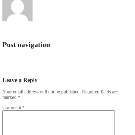
admlnlx
Post navigation
Innovating Online Casinos: The Power of Free Slot Demos in
Player Engagement
5 Vinkkiä Jackpottien Valloittamiseen Rizk Casinolla
Leave a Reply
Your email address will not be published.
Required fields are
marked
*
Comment
*