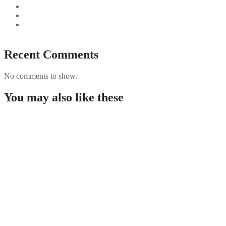
Najszybciej Wypłacalne Kasyna w Polsce: Szybkie Wypłaty!
Best Paysafecard Casinos
Google tests revamped Google Finance with AI upgrades,
live news feed
Recent Comments
No comments to show.
You may also like these
Guida completa per giocare nei casino non AAMS in
Italia
Westace Casino New Zealand: Overview and
Options for Players
Rabona demo: útmutató, funkciók és áttekintés a
kaszinó világáról
PUBG Mobile Blog Guide: Features, Performance
Tips, and Security for Players