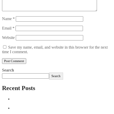
Name
*
Email
*
Website
Save my name, email, and website in this browser for the next
time I comment.
Search
Search
Recent Posts
Sushi Take Delivery Las Condes Santiago Metropolitana
Sushi en Chile
Aus und vorbei: Kreistag Bayreuth beschließt das Ende für
die Hotelfachschule Pegnitz