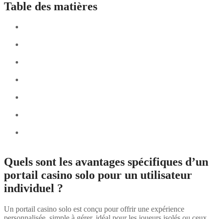
Table des matières
Quels sont les avantages spécifiques d’un portail casino solo
pour un utilisateur individuel ?
Quels bénéfices offre une plateforme multi-utilisateurs pour
les opérateurs et les groupes
Comment évaluer la sécurité et la confidentialité selon le type
de portail
Quels critères techniques guideront le choix entre les deux
solutions
Comment la taille et la nature de votre communauté
influencent la décision
Quels coûts associer à chaque type de plateforme pour une
gestion efficace
Comment anticiper la croissance future et la scalabilité de
votre choix
Quels sont les avantages spécifiques d’un
portail casino solo pour un utilisateur
individuel ?
Un portail casino solo est conçu pour offrir une expérience
personnalisée, simple à gérer, idéal pour les joueurs isolés ou ceux