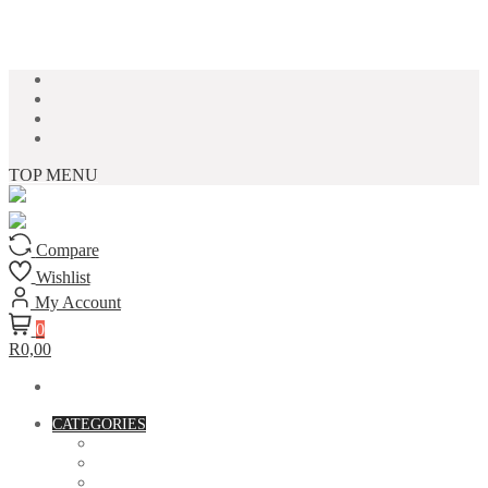
Skip to content
TOP MENU
Compare
Wishlist
My Account
0
R0,00
CATEGORIES
ACCESSORIES
ASSORTED BAGS
BIBLE VERSE'S MUGS