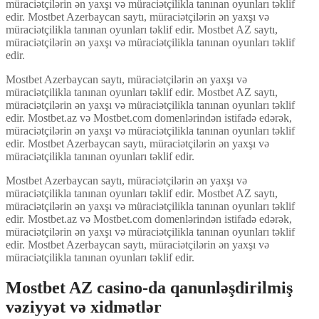
müraciətçilərin ən yaxşı və müraciətçilikla tanınan oyunları təklif
edir. Mostbet Azerbaycan saytı, müraciətçilərin ən yaxşı və
müraciətçilikla tanınan oyunları təklif edir. Mostbet AZ saytı,
müraciətçilərin ən yaxşı və müraciətçilikla tanınan oyunları təklif
edir.
Mostbet Azerbaycan saytı, müraciətçilərin ən yaxşı və
müraciətçilikla tanınan oyunları təklif edir. Mostbet AZ saytı,
müraciətçilərin ən yaxşı və müraciətçilikla tanınan oyunları təklif
edir. Mostbet.az və Mostbet.com domenlərindən istifadə edərək,
müraciətçilərin ən yaxşı və müraciətçilikla tanınan oyunları təklif
edir. Mostbet Azerbaycan saytı, müraciətçilərin ən yaxşı və
müraciətçilikla tanınan oyunları təklif edir.
Mostbet Azerbaycan saytı, müraciətçilərin ən yaxşı və
müraciətçilikla tanınan oyunları təklif edir. Mostbet AZ saytı,
müraciətçilərin ən yaxşı və müraciətçilikla tanınan oyunları təklif
edir. Mostbet.az və Mostbet.com domenlərindən istifadə edərək,
müraciətçilərin ən yaxşı və müraciətçilikla tanınan oyunları təklif
edir. Mostbet Azerbaycan saytı, müraciətçilərin ən yaxşı və
müraciətçilikla tanınan oyunları təklif edir.
Mostbet AZ casino-da qanunləşdirilmiş
vəziyyət və xidmətlər