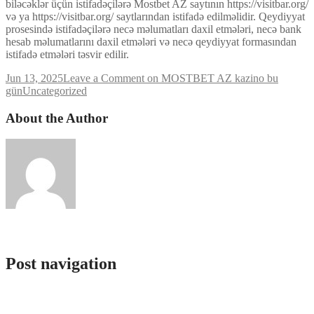
biləcəklər üçün istifadəçilərə Mostbet AZ saytının https://visitbar.org/
və ya https://visitbar.org/ saytlarından istifadə edilməlidir. Qeydiyyat
prosesində istifadəçilərə necə məlumatları daxil etmələri, necə bank
hesab məlumatlarını daxil etmələri və necə qeydiyyat formasından
istifadə etmələri təsvir edilir.
Jun 13, 2025
Leave a Comment
on MOSTBET AZ kazino bu
gün
Uncategorized
About the Author
admlnlx
Post navigation
Mastering Funbet Tournaments: Insider Strategies for Winning Big
Η Άνοδος των Online Καζίνο στην Ελλάδα: Οδηγός για Αρχάριους