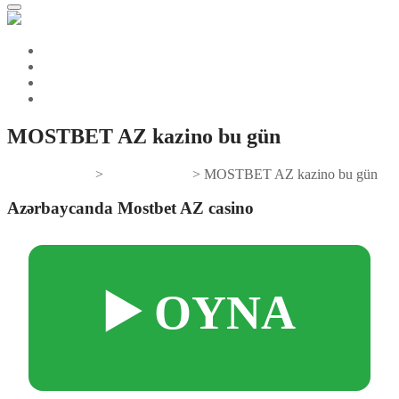
MOSTBET AZ kazino bu gün
Gifts And Tees
>
Uncategorized
>
MOSTBET AZ kazino bu gün
Azərbaycanda Mostbet AZ casino
▶️ OYNA