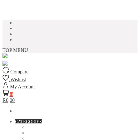
Skip to content
TOP MENU
Compare
Wishlist
My Account
0
R0,00
CATEGORIES
ACCESSORIES
ASSORTED BAGS
BIBLE VERSE'S MUGS