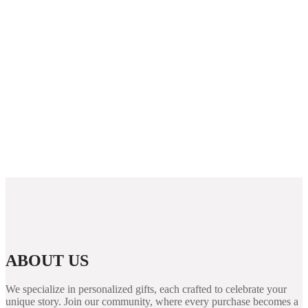
Guida completa per giocare nei casino non AAMS in
Italia
Westace Casino New Zealand: Overview and
Options for Players
Rabona demo: útmutató, funkciók és áttekintés a
kaszinó világáról
PUBG Mobile Blog Guide: Features, Performance
Tips, and Security for Players
ABOUT US
We specialize in personalized gifts, each crafted to celebrate your
unique story. Join our community, where every purchase becomes a