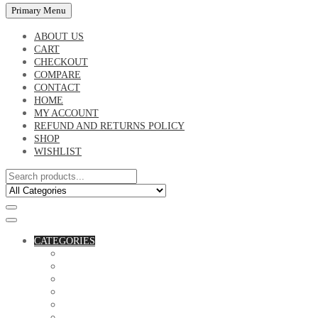
Primary Menu
ABOUT US
CART
CHECKOUT
COMPARE
CONTACT
HOME
MY ACCOUNT
REFUND AND RETURNS POLICY
SHOP
WISHLIST
CATEGORIES
ACCESSORIES
ASSORTED BAGS
BIBLE VERSE'S MUGS
BIRTHDAY MUGS
BOTTLES
CANVAS POTRAITS