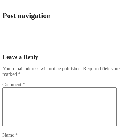
admlnlx
Post navigation
De Evolutie van Online Slotspellen: Innovatie en Impact in de
Digitale Gokindustrie
Guida esperta ai pagamenti globali nei casinò online: scegli il sito
multivaluta ideale
Leave a Reply
Your email address will not be published.
Required fields are
marked
*
Comment
*
Name
*