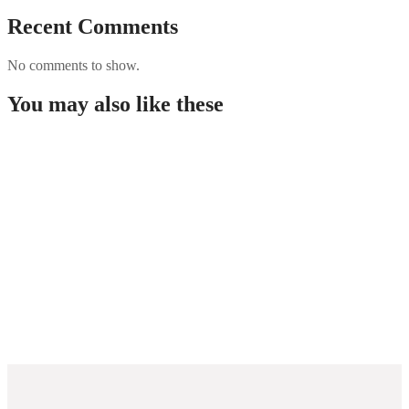
Recent Comments
No comments to show.
You may also like these
Guida completa per giocare nei casino non AAMS in
Italia
Westace Casino New Zealand: Overview and
Options for Players
Rabona demo: útmutató, funkciók és áttekintés a
kaszinó világáról
PUBG Mobile Blog Guide: Features, Performance
Tips, and Security for Players