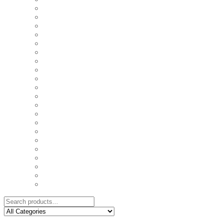
COASTERS
COUPLE'S TSHIRTS
CUSHIONS
FAMILY BIRTHDAY TSHIRTS
FAMILY MUGS
FRIDGE MAGNETS
FRIENDSHIP TSHIRTS
INSPIRATIONAL MUGS
KEY RINGS
KIDS PUZZLES
LADIES BIRTHDAY TSHIRTS
LADIES MOTIVATIONAL TSHIRTS
LOVER'S MUGS
MEN'S BIRTHDAY TSHIRTS
MEN'S MOTIVATIONAL TSHIRTS
PERSONAL GIFTS
SPLIT IMAGE CANVAS
SUBLIMATION MUGS & DRINKWARE
TRENDY MUGS
TRENDY TSHIRTS
WALL CLOCKS