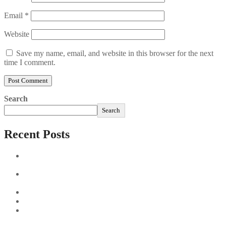
Email
*
Website
Save my name, email, and website in this browser for the next
time I comment.
Search
Search
Recent Posts
Sushi Take Delivery Las Condes Santiago Metropolitana
Sushi en Chile
Aus und vorbei: Kreistag Bayreuth beschließt das Ende für
die Hotelfachschule Pegnitz
Najszybciej Wypłacalne Kasyna w Polsce: Szybkie Wypłaty!
Best Paysafecard Casinos
Google tests revamped Google Finance with AI upgrades,
live news feed