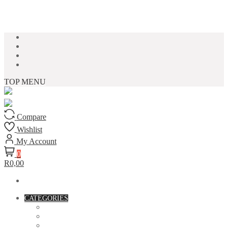
Skip to content
TOP MENU
Compare
Wishlist
My Account
0
R0,00
CATEGORIES
ACCESSORIES
ASSORTED BAGS
BIBLE VERSE'S MUGS