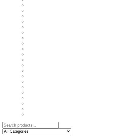
COASTERS
COUPLE'S TSHIRTS
CUSHIONS
FAMILY BIRTHDAY TSHIRTS
FAMILY MUGS
FRIDGE MAGNETS
FRIENDSHIP TSHIRTS
INSPIRATIONAL MUGS
KEY RINGS
KIDS PUZZLES
LADIES BIRTHDAY TSHIRTS
LADIES MOTIVATIONAL TSHIRTS
LOVER'S MUGS
MEN'S BIRTHDAY TSHIRTS
MEN'S MOTIVATIONAL TSHIRTS
PERSONAL GIFTS
SPLIT IMAGE CANVAS
SUBLIMATION MUGS & DRINKWARE
TRENDY MUGS
TRENDY TSHIRTS
WALL CLOCKS