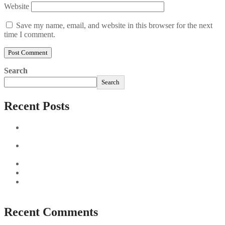
Website
Save my name, email, and website in this browser for the next
time I comment.
Search
Search
Recent Posts
Sushi Take Delivery Las Condes Santiago Metropolitana
Sushi en Chile
Aus und vorbei: Kreistag Bayreuth beschließt das Ende für
die Hotelfachschule Pegnitz
Najszybciej Wypłacalne Kasyna w Polsce: Szybkie Wypłaty!
Best Paysafecard Casinos
Google tests revamped Google Finance with AI upgrades,
live news feed
Recent Comments