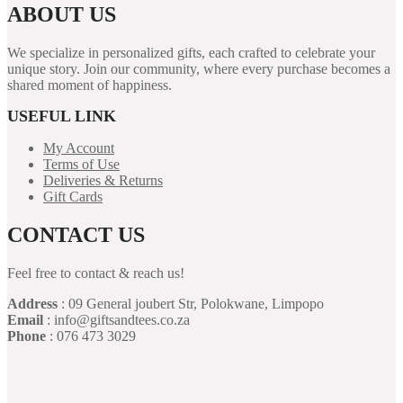
ABOUT US
We specialize in personalized gifts, each crafted to celebrate your
unique story. Join our community, where every purchase becomes a
shared moment of happiness.
USEFUL LINK
My Account
Terms of Use
Deliveries & Returns
Gift Cards
CONTACT US
Feel free to contact & reach us!
Address
: 09 General joubert Str, Polokwane, Limpopo
Email
: info@giftsandtees.co.za
Phone
: 076 473 3029