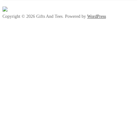
Copyright © 2026 Gifts And Tees. Powered by
WordPress