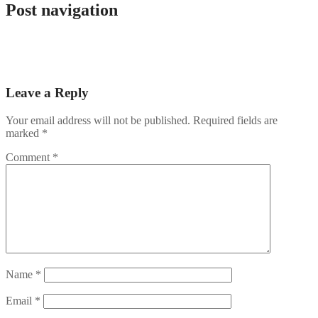
Post navigation
Pinco Türkiye — para yatırma
Live Casino Bonussen en Strategieën bij Kokobet Casino 2 – Een
Complete Gids voor Nieuwjaar
Leave a Reply
Your email address will not be published.
Required fields are
marked
*
Comment
*
Name
*
Email
*