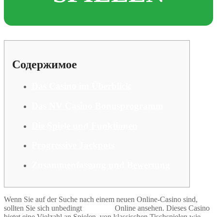
Содержимое
Das Casino im Überblick
Das NV Casino Bonusprogramm
Die Spiele und Funktionen
Progressive Jackpots
Zusammenfassung und Bewertung
Wenn Sie auf der Suche nach einem neuen Online-Casino sind,
sollten Sie sich unbedingt
nv casino
Online ansehen. Dieses Casino
bietet eine Vielzahl an Spielen, von klassischen Tischspielen wie