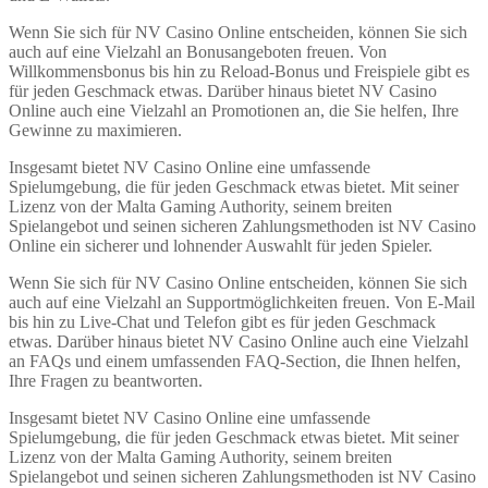
Wenn Sie sich für NV Casino Online entscheiden, können Sie sich
auch auf eine Vielzahl an Bonusangeboten freuen. Von
Willkommensbonus bis hin zu Reload-Bonus und Freispiele gibt es
für jeden Geschmack etwas. Darüber hinaus bietet NV Casino
Online auch eine Vielzahl an Promotionen an, die Sie helfen, Ihre
Gewinne zu maximieren.
Insgesamt bietet NV Casino Online eine umfassende
Spielumgebung, die für jeden Geschmack etwas bietet. Mit seiner
Lizenz von der Malta Gaming Authority, seinem breiten
Spielangebot und seinen sicheren Zahlungsmethoden ist NV Casino
Online ein sicherer und lohnender Auswahlt für jeden Spieler.
Wenn Sie sich für NV Casino Online entscheiden, können Sie sich
auch auf eine Vielzahl an Supportmöglichkeiten freuen. Von E-Mail
bis hin zu Live-Chat und Telefon gibt es für jeden Geschmack
etwas. Darüber hinaus bietet NV Casino Online auch eine Vielzahl
an FAQs und einem umfassenden FAQ-Section, die Ihnen helfen,
Ihre Fragen zu beantworten.
Insgesamt bietet NV Casino Online eine umfassende
Spielumgebung, die für jeden Geschmack etwas bietet. Mit seiner
Lizenz von der Malta Gaming Authority, seinem breiten
Spielangebot und seinen sicheren Zahlungsmethoden ist NV Casino