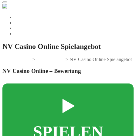
NV Casino Online Spielangebot
Gifts And Tees
>
Uncategorized
>
NV Casino Online Spielangebot
NV Casino Online – Bewertung
▶️
SPIELEN