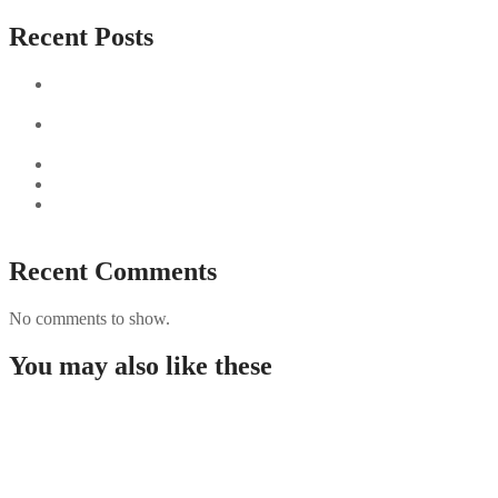
Recent Posts
Sushi Take Delivery Las Condes Santiago Metropolitana
Sushi en Chile
Aus und vorbei: Kreistag Bayreuth beschließt das Ende für
die Hotelfachschule Pegnitz
Najszybciej Wypłacalne Kasyna w Polsce: Szybkie Wypłaty!
Best Paysafecard Casinos
Google tests revamped Google Finance with AI upgrades,
live news feed
Recent Comments
No comments to show.
You may also like these
Guida completa per giocare nei casino non AAMS in
Italia
Westace Casino New Zealand: Overview and