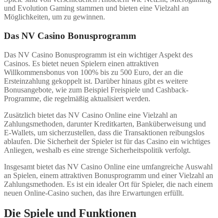
und Evolution Gaming stammen und bieten eine Vielzahl an
Möglichkeiten, um zu gewinnen.
Das NV Casino Bonusprogramm
Das NV Casino Bonusprogramm ist ein wichtiger Aspekt des
Casinos. Es bietet neuen Spielern einen attraktiven
Willkommensbonus von 100% bis zu 500 Euro, der an die
Ersteinzahlung gekoppelt ist. Darüber hinaus gibt es weitere
Bonusangebote, wie zum Beispiel Freispiele und Cashback-
Programme, die regelmäßig aktualisiert werden.
Zusätzlich bietet das NV Casino Online eine Vielzahl an
Zahlungsmethoden, darunter Kreditkarten, Banküberweisung und
E-Wallets, um sicherzustellen, dass die Transaktionen reibungslos
ablaufen. Die Sicherheit der Spieler ist für das Casino ein wichtiges
Anliegen, weshalb es eine strenge Sicherheitspolitik verfolgt.
Insgesamt bietet das NV Casino Online eine umfangreiche Auswahl
an Spielen, einem attraktiven Bonusprogramm und einer Vielzahl an
Zahlungsmethoden. Es ist ein idealer Ort für Spieler, die nach einem
neuen Online-Casino suchen, das ihre Erwartungen erfüllt.
Die Spiele und Funktionen