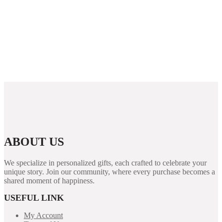
Options for Players
Rabona demo: útmutató, funkciók és áttekintés a
kaszinó világáról
PUBG Mobile Blog Guide: Features, Performance
Tips, and Security for Players
ABOUT US
We specialize in personalized gifts, each crafted to celebrate your
unique story. Join our community, where every purchase becomes a
shared moment of happiness.
USEFUL LINK
My Account