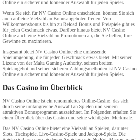
Online ein sicherer und lohnender Auswahlt für jeden Spieler.
Wenn Sie sich für NV Casino Online entscheiden, können Sie sich
auch auf eine Vielzahl an Bonusangeboten freuen. Von
Willkommensbonus bis hin zu Reload-Bonus und Freispiele gibt es
für jeden Geschmack etwas. Darüber hinaus bietet NV Casino
Online auch eine Vielzahl an Promotionen an, die Sie helfen, Ihre
Gewinne zu maximieren.
Insgesamt bietet NV Casino Online eine umfassende
Spielumgebung, die für jeden Geschmack etwas bietet. Mit seiner
Lizenz von der Malta Gaming Authority, seinem breiten
Spielangebot und seinen sicheren Zahlungsmethoden ist NV Casino
Online ein sicherer und lohnender Auswahlt für jeden Spieler.
Das Casino im Überblick
NV Casino Online ist ein renommiertes Online-Casino, das sich
durch seine umfangreiche Auswahl an Spielen und seinem
attraktiven Bonusprogramm auszeichnet. Im Folgenden erhalten Sie
einen Überblick über das Casino und seine wichtigsten Merkmale.
Das NV Casino Online bietet eine Vielzahl an Spielen, darunter
Slots, Tischspiele, Live-Casino-Spiele und Jackpot-Spiele. Die
Spiele sind von verschiedenen Anbietern wie NetEnt, Microgaming