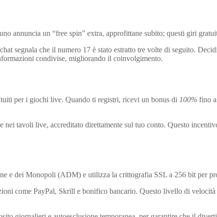
o annuncia un “free spin” extra, approfittane subito; questi giri gratu
a chat segnala che il numero 17 è stato estratto tre volte di seguito. De
 informazioni condivise, migliorando il coinvolgimento.
iti per i giochi live. Quando ti registri, ricevi un bonus di
100%
fino a
 nei tavoli live, accreditato direttamente sul tuo conto. Questo incentivo
e e dei Monopoli (ADM) e utilizza la crittografia SSL a 256 bit per prot
ioni come PayPal, Skrill e bonifico bancario. Questo livello di velocità 
eposito giornalieri e autoesclusione temporanea, per garantire che il diver