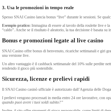
3. Usa le promozioni in tempo reale
Spesso SNAI Casino lancia bonus “live” durante le sessioni. Se qualcun
Esempio pratico:
Immagina di essere al tavolo della roulette live e l
“caldo”. Anche se il risultato è aleatorio, la tua decisione è basata su
Bonus e promozioni legate al live casino
SNAI Casino offre bonus di benvenuto, ricariche settimanali e giri gratu
una versione live.
Un altro vantaggio è il cashback settimanale del 10% sulle perdite nette
rendendo il gioco più sostenibile.
Sicurezza, licenze e prelievi rapidi
Il SNAI Casino casinò ufficiale è autorizzato dall’Agenzia delle Dogan
I prelievi vengono processati in media entro 24 ore lavorative, con opz
quando puoi avere i tuoi soldi subito?”
Inoltre, il sito offre strumenti di gioco responsabile, come limiti di d