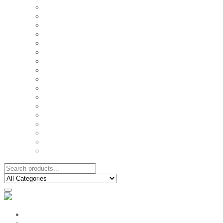
FAMILY MUGS
FRIDGE MAGNETS
FRIENDSHIP TSHIRTS
INSPIRATIONAL MUGS
KEY RINGS
KIDS PUZZLES
LADIES BIRTHDAY TSHIRTS
LADIES MOTIVATIONAL TSHIRTS
LOVER'S MUGS
MEN'S BIRTHDAY TSHIRTS
MEN'S MOTIVATIONAL TSHIRTS
PERSONAL GIFTS
SPLIT IMAGE CANVAS
SUBLIMATION MUGS & DRINKWARE
TRENDY MUGS
TRENDY TSHIRTS
WALL CLOCKS