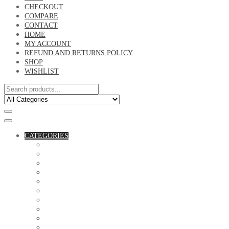
CHECKOUT
COMPARE
CONTACT
HOME
MY ACCOUNT
REFUND AND RETURNS POLICY
SHOP
WISHLIST
CATEGORIES
ACCESSORIES
ASSORTED BAGS
BIBLE VERSE'S MUGS
BIRTHDAY MUGS
BOTTLES
CANVAS POTRAITS
COASTERS
COUPLE'S TSHIRTS
CUSHIONS
FAMILY BIRTHDAY TSHIRTS