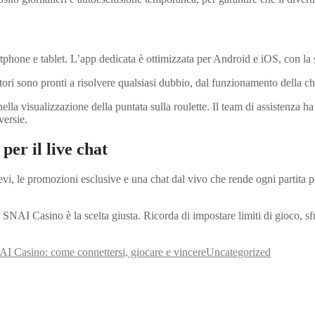
hone e tablet. L’app dedicata è ottimizzata per Android e iOS, con la s
tori sono pronti a risolvere qualsiasi dubbio, dal funzionamento della cha
lla visualizzazione della puntata sulla roulette. Il team di assistenza h
versie.
er il live chat
ievi, le promozioni esclusive e una chat dal vivo che rende ogni partita p
SNAI Casino è la scelta giusta. Ricorda di impostare limiti di gioco, sfru
AI Casino: come connettersi, giocare e vincere
Uncategorized