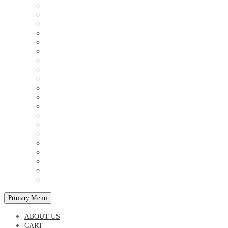
COUPLE'S TSHIRTS
CUSHIONS
FAMILY BIRTHDAY TSHIRTS
FAMILY MUGS
FRIDGE MAGNETS
FRIENDSHIP TSHIRTS
INSPIRATIONAL MUGS
KEY RINGS
KIDS PUZZLES
LADIES BIRTHDAY TSHIRTS
LADIES MOTIVATIONAL TSHIRTS
LOVER'S MUGS
MEN'S BIRTHDAY TSHIRTS
MEN'S MOTIVATIONAL TSHIRTS
PERSONAL GIFTS
SPLIT IMAGE CANVAS
SUBLIMATION MUGS & DRINKWARE
TRENDY MUGS
TRENDY TSHIRTS
WALL CLOCKS
Primary Menu
ABOUT US
CART