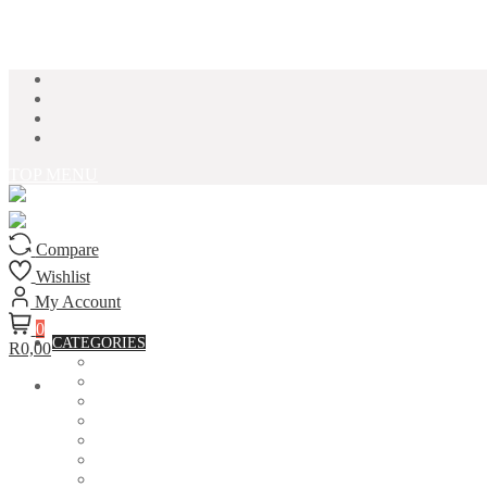
Skip to content
TOP MENU
Compare
Wishlist
My Account
0
CATEGORIES
R0,00
ACCESSORIES
ASSORTED BAGS
BIBLE VERSE'S MUGS
BIRTHDAY MUGS
BOTTLES
CANVAS POTRAITS
COASTERS