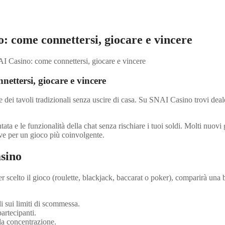
: come connettersi, giocare e vincere
AI Casino: come connettersi, giocare e vincere
ettersi, giocare e vincere
ne dei tavoli tradizionali senza uscire di casa. Su SNAI Casino trovi deal
ntata e le funzionalità della chat senza rischiare i tuoi soldi. Molti nuovi
iave per un gioco più coinvolgente.
asino
er scelto il gioco (roulette, blackjack, baccarat o poker), comparirà una
li sui limiti di scommessa.
partecipanti.
la concentrazione.