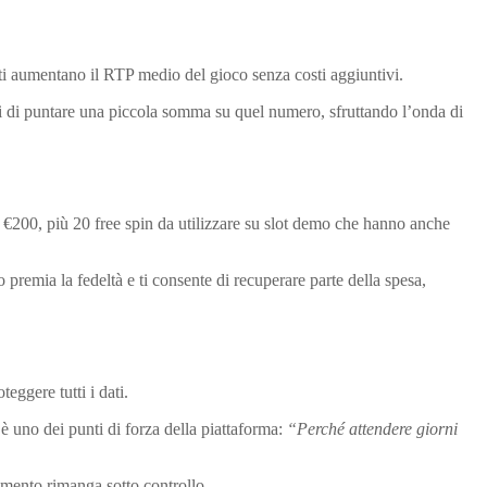
iti aumentano il RTP medio del gioco senza costi aggiuntivi.
cidi di puntare una piccola somma su quel numero, sfruttando l’onda di
 €200, più 20 free spin da utilizzare su slot demo che hanno anche
 premia la fedeltà e ti consente di recuperare parte della spesa,
eggere tutti i dati.
è uno dei punti di forza della piattaforma:
“Perché attendere giorni
timento rimanga sotto controllo.