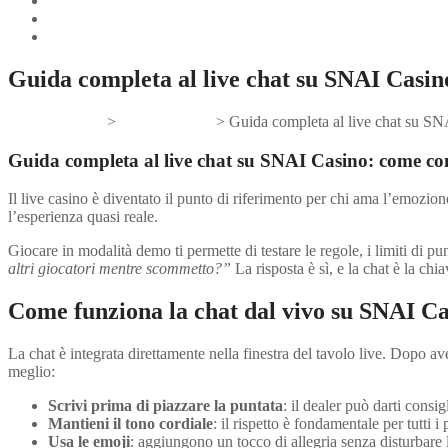
Guida completa al live chat su SNAI Casino
Gifts And Tees
>
Uncategorized
>
Guida completa al live chat su SN
Guida completa al live chat su SNAI Casino: come conn
Il live casino è diventato il punto di riferimento per chi ama l’emozio
l’esperienza quasi reale.
Giocare in modalità demo ti permette di testare le regole, i limiti di pu
altri giocatori mentre scommetto?”
La risposta è sì, e la chat è la ch
Come funziona la chat dal vivo su SNAI C
La chat è integrata direttamente nella finestra del tavolo live. Dopo av
meglio:
Scrivi prima di piazzare la puntata
: il dealer può darti consig
Mantieni il tono cordiale
: il rispetto è fondamentale per tutti i 
Usa le emoji
: aggiungono un tocco di allegria senza disturbare 