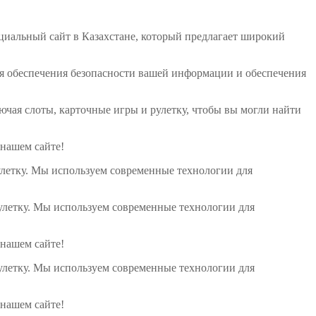
циальный сайт в Казахстане, который предлагает широкий
ля обеспечения безопасности вашей информации и обеспечения
лючая слоты, карточные игры и рулетку, чтобы вы могли найти
 нашем сайте!
улетку. Мы используем современные технологии для
рулетку. Мы используем современные технологии для
 нашем сайте!
рулетку. Мы используем современные технологии для
 нашем сайте!