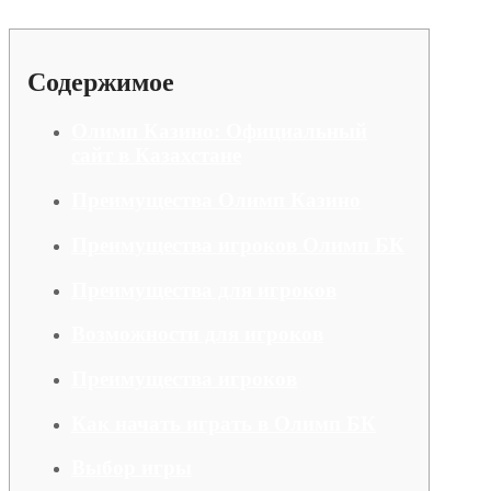
Содержимое
Олимп Казино: Официальный
сайт в Казахстане
Преимущества Олимп Казино
Преимущества игроков Олимп БК
Преимущества для игроков
Возможности для игроков
Преимущества игроков
Как начать играть в Олимп БК
Выбор игры