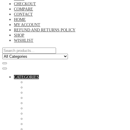
CHECKOUT
COMPARE
CONTACT
HOME
MY ACCOUNT
REFUND AND RETURNS POLICY
SHOP
WISHLIST
CATEGORIES
ACCESSORIES
ASSORTED BAGS
BIBLE VERSE'S MUGS
BIRTHDAY MUGS
BOTTLES
CANVAS POTRAITS
COASTERS
COUPLE'S TSHIRTS
CUSHIONS
FAMILY BIRTHDAY TSHIRTS