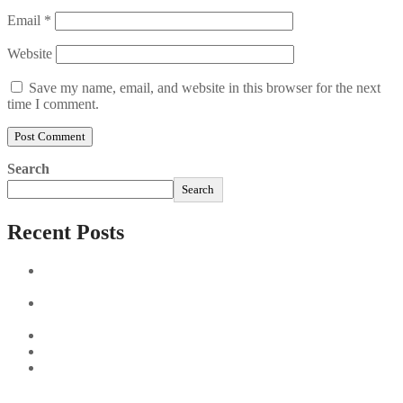
Email
*
Website
Save my name, email, and website in this browser for the next
time I comment.
Search
Search
Recent Posts
Sushi Take Delivery Las Condes Santiago Metropolitana
Sushi en Chile
Aus und vorbei: Kreistag Bayreuth beschließt das Ende für
die Hotelfachschule Pegnitz
Najszybciej Wypłacalne Kasyna w Polsce: Szybkie Wypłaty!
Best Paysafecard Casinos
Google tests revamped Google Finance with AI upgrades,
live news feed