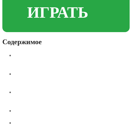
ИГРАТЬ
Содержимое
Выбор лучших онлайн-казино: критерии и
рекомендации
Критерии для выбора лучшего онлайн-
казино
Основные преимущества игры в онлайн-
казино: безопасность, удобство и бонусы
Бонусы – это еще один важный фактор
Практические советы для успешной игры в
онлайн-казино: стратегия и психология