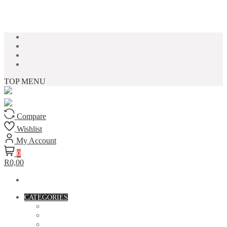
Skip to content
TOP MENU
Compare
Wishlist
My Account
0
R0,00
CATEGORIES
ACCESSORIES
ASSORTED BAGS
BIBLE VERSE'S MUGS