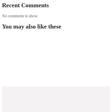
Recent Comments
No comments to show.
You may also like these
Chicken Road – Slot di casin online con avventure
senza fine di galline che attraversano la strada.19
Pinco casino Trkiyede bonuslar ve
promosyonlar.3195
Букмекерская контора Mostbet.1040
Vavada Casino jtkok nyergpek s l kaszin knlat.625