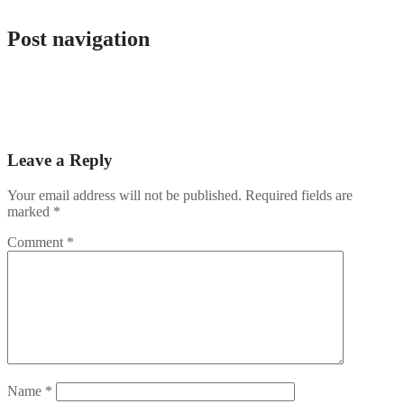
Post navigation
10 лучших казино онлайн 2025 сравнение платформ и
бонусных программ.1270
Казино Официальный сайт Pin Up Casino играть онлайн –
Вход Зеркало.1067
Leave a Reply
Your email address will not be published.
Required fields are
marked
*
Comment
*
Name
*