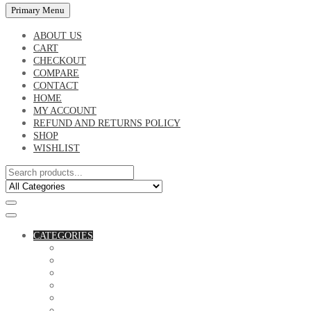
Primary Menu
ABOUT US
CART
CHECKOUT
COMPARE
CONTACT
HOME
MY ACCOUNT
REFUND AND RETURNS POLICY
SHOP
WISHLIST
CATEGORIES
ACCESSORIES
ASSORTED BAGS
BIBLE VERSE'S MUGS
BIRTHDAY MUGS
BOTTLES
CANVAS POTRAITS