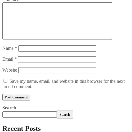
Name
*
Email
*
Website
Save my name, email, and website in this browser for the next
time I comment.
Search
Search
Recent Posts