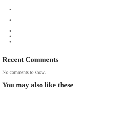
Sushi Take Delivery Las Condes Santiago Metropolitana
Sushi en Chile
Aus und vorbei: Kreistag Bayreuth beschließt das Ende für
die Hotelfachschule Pegnitz
Najszybciej Wypłacalne Kasyna w Polsce: Szybkie Wypłaty!
Best Paysafecard Casinos
Google tests revamped Google Finance with AI upgrades,
live news feed
Recent Comments
No comments to show.
You may also like these
Chicken Road – Slot di casin online con avventure
senza fine di galline che attraversano la strada.19
Pinco casino Trkiyede bonuslar ve
promosyonlar.3195