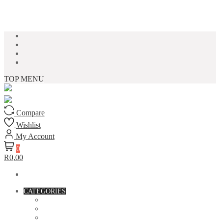
Skip to content
TOP MENU
Compare
Wishlist
My Account
0
R0,00
CATEGORIES
ACCESSORIES
ASSORTED BAGS
BIBLE VERSE'S MUGS