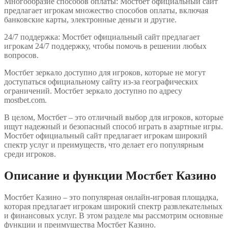
Многообразие способов оплаты: Мостбет официальный сайт
предлагает игрокам множество способов оплаты, включая
банковские карты, электронные деньги и другие.
24/7 поддержка: Мостбет официальный сайт предлагает
игрокам 24/7 поддержку, чтобы помочь в решении любых
вопросов.
Мостбет зеркало доступно для игроков, которые не могут
доступаться официальному сайту из-за географических
ограничений. Мостбет зеркало доступно по адресу
mostbet.com.
В целом, Мостбет – это отличный выбор для игроков, которые
ищут надежный и безопасный способ играть в азартные игры.
Мостбет официальный сайт предлагает игрокам широкий
спектр услуг и преимуществ, что делает его популярным
среди игроков.
Описание и функции Мостбет Казино
Мостбет Казино – это популярная онлайн-игровая площадка,
которая предлагает игрокам широкий спектр развлекательных
и финансовых услуг. В этом разделе мы рассмотрим основные
функции и преимущества Мостбет Казино.