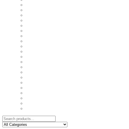
COASTERS
COUPLE'S TSHIRTS
CUSHIONS
FAMILY BIRTHDAY TSHIRTS
FAMILY MUGS
FRIDGE MAGNETS
FRIENDSHIP TSHIRTS
INSPIRATIONAL MUGS
KEY RINGS
KIDS PUZZLES
LADIES BIRTHDAY TSHIRTS
LADIES MOTIVATIONAL TSHIRTS
LOVER'S MUGS
MEN'S BIRTHDAY TSHIRTS
MEN'S MOTIVATIONAL TSHIRTS
PERSONAL GIFTS
SPLIT IMAGE CANVAS
SUBLIMATION MUGS & DRINKWARE
TRENDY MUGS
TRENDY TSHIRTS
WALL CLOCKS