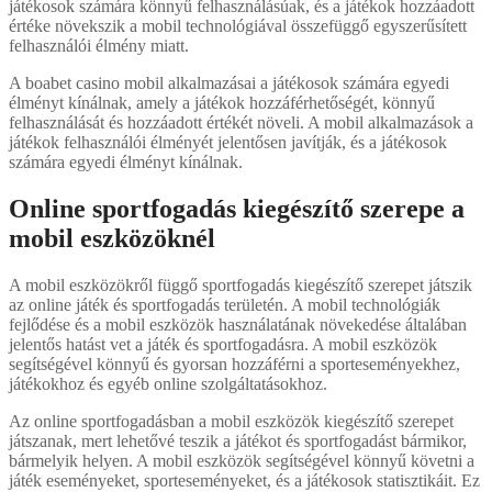
játékosok számára könnyű felhasználásúak, és a játékok hozzáadott
értéke növekszik a mobil technológiával összefüggő egyszerűsített
felhasználói élmény miatt.
A boabet casino mobil alkalmazásai a játékosok számára egyedi
élményt kínálnak, amely a játékok hozzáférhetőségét, könnyű
felhasználását és hozzáadott értékét növeli. A mobil alkalmazások a
játékok felhasználói élményét jelentősen javítják, és a játékosok
számára egyedi élményt kínálnak.
Online sportfogadás kiegészítő szerepe a
mobil eszközöknél
A mobil eszközökről függő sportfogadás kiegészítő szerepet játszik
az online játék és sportfogadás területén. A mobil technológiák
fejlődése és a mobil eszközök használatának növekedése általában
jelentős hatást vet a játék és sportfogadásra. A mobil eszközök
segítségével könnyű és gyorsan hozzáférni a sporteseményekhez,
játékokhoz és egyéb online szolgáltatásokhoz.
Az online sportfogadásban a mobil eszközök kiegészítő szerepet
játszanak, mert lehetővé teszik a játékot és sportfogadást bármikor,
bármelyik helyen. A mobil eszközök segítségével könnyű követni a
játék eseményeket, sporteseményeket, és a játékosok statisztikáit. Ez