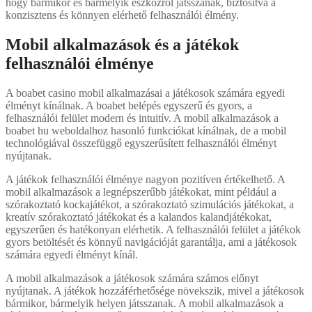
hogy bármikor és bármelyik eszközről játsszanak, biztosítva a
konzisztens és könnyen elérhető felhasználói élmény.
Mobil alkalmazások és a játékok
felhasználói élménye
A boabet casino mobil alkalmazásai a játékosok számára egyedi
élményt kínálnak. A boabet belépés egyszerű és gyors, a
felhasználói felület modern és intuitív. A mobil alkalmazások a
boabet hu weboldalhoz hasonló funkciókat kínálnak, de a mobil
technológiával összefüggő egyszerűsített felhasználói élményt
nyújtanak.
A játékok felhasználói élménye nagyon pozitíven értékelhető. A
mobil alkalmazások a legnépszerűbb játékokat, mint például a
szórakoztató kockajátékot, a szórakoztató szimulációs játékokat, a
kreatív szórakoztató játékokat és a kalandos kalandjátékokat,
egyszerűen és hatékonyan elérhetik. A felhasználói felület a játékok
gyors betöltését és könnyű navigációját garantálja, ami a játékosok
számára egyedi élményt kínál.
A mobil alkalmazások a játékosok számára számos előnyt
nyújtanak. A játékok hozzáférhetősége növekszik, mivel a játékosok
bármikor, bármelyik helyen játsszanak. A mobil alkalmazások a