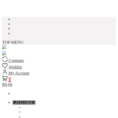
Skip to content
TOP MENU
Compare
Wishlist
My Account
0
R0,00
CATEGORIES
ACCESSORIES
ASSORTED BAGS
BIBLE VERSE'S MUGS