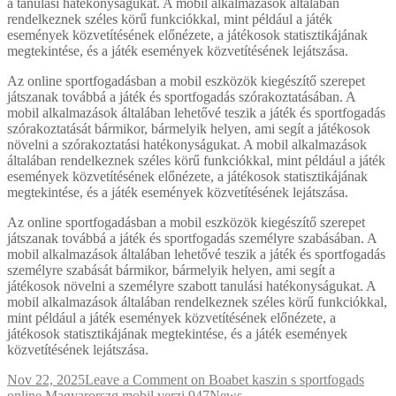
a tanulási hatékonyságukat. A mobil alkalmazások általában
rendelkeznek széles körű funkciókkal, mint például a játék
események közvetítésének előnézete, a játékosok statisztikájának
megtekintése, és a játék események közvetítésének lejátszása.
Az online sportfogadásban a mobil eszközök kiegészítő szerepet
játszanak továbbá a játék és sportfogadás szórakoztatásában. A
mobil alkalmazások általában lehetővé teszik a játék és sportfogadás
szórakoztatását bármikor, bármelyik helyen, ami segít a játékosok
növelni a szórakoztatási hatékonyságukat. A mobil alkalmazások
általában rendelkeznek széles körű funkciókkal, mint például a játék
események közvetítésének előnézete, a játékosok statisztikájának
megtekintése, és a játék események közvetítésének lejátszása.
Az online sportfogadásban a mobil eszközök kiegészítő szerepet
játszanak továbbá a játék és sportfogadás személyre szabásában. A
mobil alkalmazások általában lehetővé teszik a játék és sportfogadás
személyre szabását bármikor, bármelyik helyen, ami segít a
játékosok növelni a személyre szabott tanulási hatékonyságukat. A
mobil alkalmazások általában rendelkeznek széles körű funkciókkal,
mint például a játék események közvetítésének előnézete, a
játékosok statisztikájának megtekintése, és a játék események
közvetítésének lejátszása.
Nov 22, 2025
Leave a Comment
on Boabet kaszin s sportfogads
online Magyarorszg mobil verzi.947
News