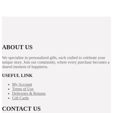
Vavada Casino jtkok nyergpek s l kaszin knlat.625
ABOUT US
We specialize in personalized gifts, each crafted to celebrate your
unique story. Join our community, where every purchase becomes a
shared moment of happiness.
USEFUL LINK
My Account
Terms of Use
Deliveries & Returns
Gift Cards
CONTACT US