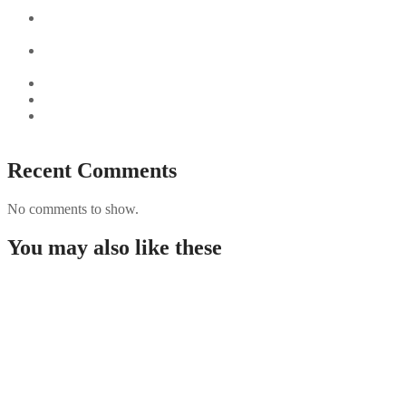
Sushi Take Delivery Las Condes Santiago Metropolitana
Sushi en Chile
Aus und vorbei: Kreistag Bayreuth beschließt das Ende für
die Hotelfachschule Pegnitz
Najszybciej Wypłacalne Kasyna w Polsce: Szybkie Wypłaty!
Best Paysafecard Casinos
Google tests revamped Google Finance with AI upgrades,
live news feed
Recent Comments
No comments to show.
You may also like these
Chicken Road – Slot di casin online con avventure
senza fine di galline che attraversano la strada.19
Pinco casino Trkiyede bonuslar ve
promosyonlar.3195
Букмекерская контора Mostbet.1040