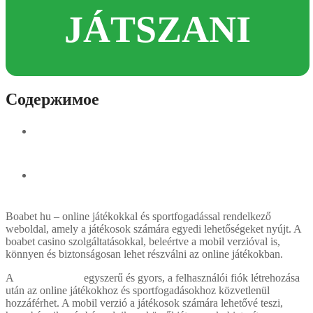
JÁTSZANI
Содержимое
Mobil alkalmazások és a játékok felhasználói
élménye
Online sportfogadás kiegészítő szerepe a mobil
eszközöknél
Boabet hu – online játékokkal és sportfogadással rendelkező
weboldal, amely a játékosok számára egyedi lehetőségeket nyújt. A
boabet casino szolgáltatásokkal, beleértve a mobil verzióval is,
könnyen és biztonságosan lehet részválni az online játékokban.
A
boabet belépés
egyszerű és gyors, a felhasználói fiók létrehozása
után az online játékokhoz és sportfogadásokhoz közvetlenül
hozzáférhet. A mobil verzió a játékosok számára lehetővé teszi,