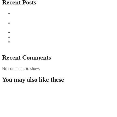
Recent Posts
Sushi Take Delivery Las Condes Santiago Metropolitana
Sushi en Chile
Aus und vorbei: Kreistag Bayreuth beschließt das Ende für
die Hotelfachschule Pegnitz
Najszybciej Wypłacalne Kasyna w Polsce: Szybkie Wypłaty!
Best Paysafecard Casinos
Google tests revamped Google Finance with AI upgrades,
live news feed
Recent Comments
No comments to show.
You may also like these
Chicken Road – Slot di casin online con avventure
senza fine di galline che attraversano la strada.19
Pinco casino Trkiyede bonuslar ve
promosyonlar.3195