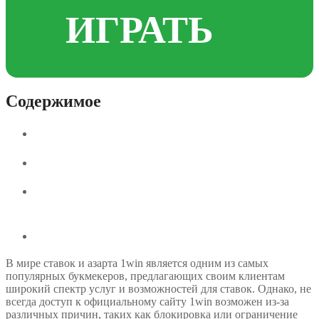
ИГРАТЬ
Содержимое
Преимущества использования зеркала 1win
Быстрый доступ к функциям
Как работает зеркало 1win и почему оно
безопасно
Где найти рабочее зеркало 1win
В мире ставок и азарта 1win является одним из самых
популярных букмекеров, предлагающих своим клиентам
широкий спектр услуг и возможностей для ставок. Однако, не
всегда доступ к официальному сайту 1win возможен из-за
различных причин, таких как блокировка или ограничение