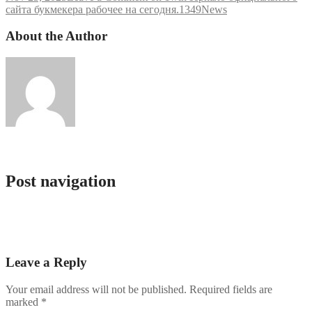
сайта букмекера рабочее на сегодня.1349
News
About the Author
admlnlx
Post navigation
Sahabet Casino Resmi Giri 2025.9243 (2)
Pinco Казино – Официальный сайт Пинко вход на
зеркало.3144 (2)
Leave a Reply
Your email address will not be published.
Required fields are
marked
*