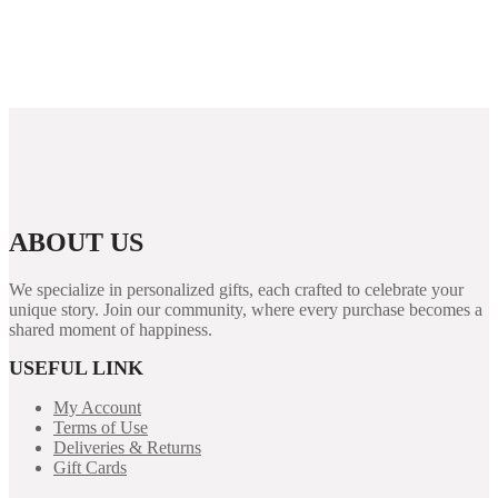
Букмекерская контора Mostbet.1040
Vavada Casino jtkok nyergpek s l kaszin knlat.625
ABOUT US
We specialize in personalized gifts, each crafted to celebrate your
unique story. Join our community, where every purchase becomes a
shared moment of happiness.
USEFUL LINK
My Account
Terms of Use
Deliveries & Returns
Gift Cards