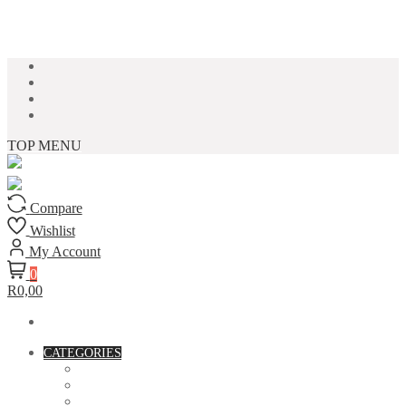
Skip to content
TOP MENU
Compare
Wishlist
My Account
0
R0,00
CATEGORIES
ACCESSORIES
ASSORTED BAGS
BIBLE VERSE'S MUGS