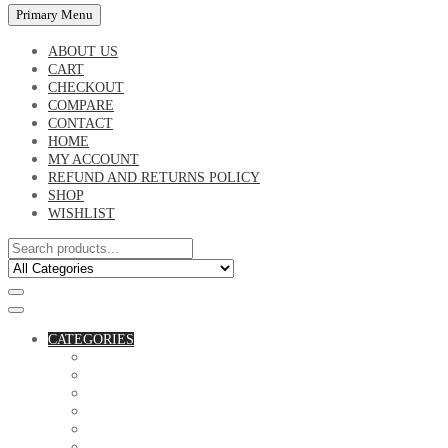
Primary Menu
ABOUT US
CART
CHECKOUT
COMPARE
CONTACT
HOME
MY ACCOUNT
REFUND AND RETURNS POLICY
SHOP
WISHLIST
CATEGORIES
ACCESSORIES
ASSORTED BAGS
BIBLE VERSE'S MUGS
BIRTHDAY MUGS
BOTTLES
CANVAS POTRAITS