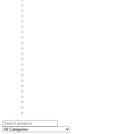
COASTERS
COUPLE'S TSHIRTS
CUSHIONS
FAMILY BIRTHDAY TSHIRTS
FAMILY MUGS
FRIDGE MAGNETS
FRIENDSHIP TSHIRTS
INSPIRATIONAL MUGS
KEY RINGS
KIDS PUZZLES
LADIES BIRTHDAY TSHIRTS
LADIES MOTIVATIONAL TSHIRTS
LOVER'S MUGS
MEN'S BIRTHDAY TSHIRTS
MEN'S MOTIVATIONAL TSHIRTS
PERSONAL GIFTS
SPLIT IMAGE CANVAS
SUBLIMATION MUGS & DRINKWARE
TRENDY MUGS
TRENDY TSHIRTS
WALL CLOCKS