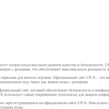
ино
йн Казино
могут похвастаться высоким уровнем качества и безопасности. UP
живую с дилерами, что обеспечивает максимальную реальность 
 зеркалом для многих игроков. Официальный сайт UP-X – это мес
нновационных игр, таких как живые игры с дилерами.
фициальный сайт, который обеспечивает безопасность и конфиде
-X использует самые современные технологии для защиты инфо
о зарегистрироваться на официальном сайте UP-X. Вам нужно вв
условиях игры.