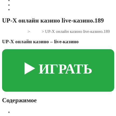
UP-X онлайн казино live-казино.189
Gifts And Tees
>
News
>
UP-X онлайн казино live-казино.189
UP-X онлайн казино – live-казино
▶️ ИГРАТЬ
Содержимое
UP-X Онлайн Казино: Live-Казино