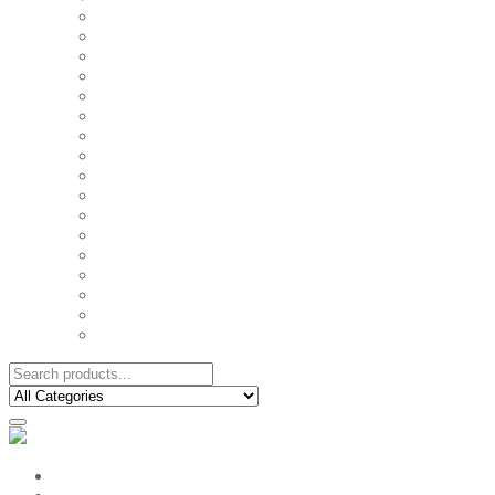
FAMILY MUGS
FRIDGE MAGNETS
FRIENDSHIP TSHIRTS
INSPIRATIONAL MUGS
KEY RINGS
KIDS PUZZLES
LADIES BIRTHDAY TSHIRTS
LADIES MOTIVATIONAL TSHIRTS
LOVER'S MUGS
MEN'S BIRTHDAY TSHIRTS
MEN'S MOTIVATIONAL TSHIRTS
PERSONAL GIFTS
SPLIT IMAGE CANVAS
SUBLIMATION MUGS & DRINKWARE
TRENDY MUGS
TRENDY TSHIRTS
WALL CLOCKS