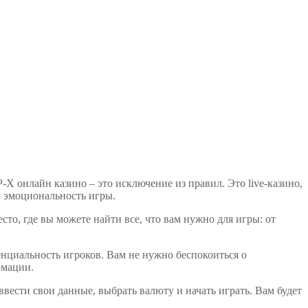
-X онлайн казино – это исключение из правил. Это live-казино,
и эмоциональность игры.
то, где вы можете найти все, что вам нужно для игры: от
нциальность игроков. Вам не нужно беспокоиться о
рмации.
ести свои данные, выбрать валюту и начать играть. Вам будет