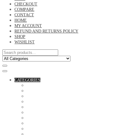
CHECKOUT
COMPARE
CONTACT
HOME
MY ACCOUNT
REFUND AND RETURNS POLICY
SHOP
WISHLIST
CATEGORIES
ACCESSORIES
ASSORTED BAGS
BIBLE VERSE'S MUGS
BIRTHDAY MUGS
BOTTLES
CANVAS POTRAITS
COASTERS
COUPLE'S TSHIRTS
CUSHIONS
FAMILY BIRTHDAY TSHIRTS